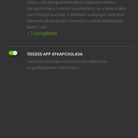
Ezek a sütik elengedhetetlenek az oldalunkon történő
böngészéshez,a funkciók használatához, és a felhasználók
nem tilthatják le azokat. A feltétlenül szükséges sütik közé
Lázár A. Péter, Varga György
tartoznak többek között a személyre szabott beállításokat
MAGYAR−ANGOL EGYETEMES NAGYSZÓTÁR
kezelő sütik.
↓
3
szolgáltatás
Kapcsolódó anyagok
elmereng
ÖSSZES APP ÁTKAPCSOLÁSA
elmerevedik
Használja ezt a kapcsolót az összes alkalmazás
elmérgesedés
engedélyezéséhez/letiltásához.
elmérgesedik
elmérgesít
elmerül
elmerülés
elmerült
elmés