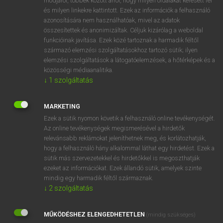
módjáról, többek között arról, hogy milyen oldalakat keresett fel
és milyen linkekre kattintott. Ezek az információk a felhasználó
VAN ELŐFIZETÉSED?
azonosítására nem használhatóak, mivel az adatok
összesítettek és anonimizáltak. Céljuk kizárólag a weboldal
Van előfizetésem a teljes szócikk megtekintéséhez.
funkcióinak javítása. Ezek közé tartoznak a harmadik féltől
származó elemzési szolgáltatásokhoz tartozó sütik; ilyen
BELÉPÉS
elemzési szolgáltatások a látogatóelemzések, a hőtérképek és a
közösségi médiaanalitika.
↓
1
szolgáltatás
MARKETING
Ezek a sütik nyomon követik a felhasználó online tevékenységét.
Az online tevékenységek megismerésével a hirdetők
NINCS ELŐFIZETÉSED?
relevánsabb reklámokat jeleníthetnek meg, és korlátozhatják,
Nincs regisztrációm és előfizetésem. A szótár 2 órás,
hogy a felhasználó hány alkalommal láthat egy hirdetést. Ezek a
díjmentes próbaverziójának elindításához regisztrálok és
sütik más szervezetekkel és hirdetőkkel is megoszthatják
belépek
.
ezeket az információkat. Ezek állandó sütik, amelyek szinte
mindig egy harmadik féltől származnak.
↓
2
szolgáltatás
REGISZTRÁCIÓ
MŰKÖDÉSHEZ ELENGEDHETETLEN
(mindig szükséges)