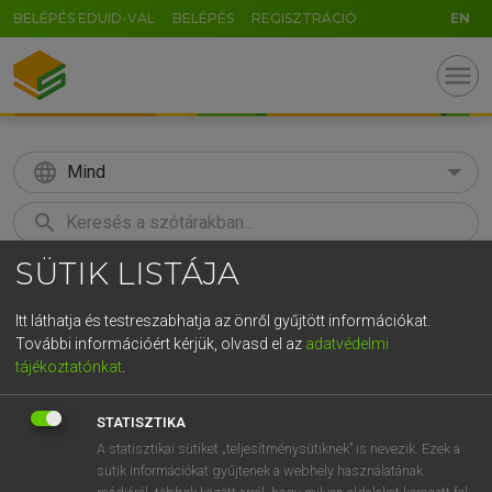
BELÉPÉS EDUID-VAL
BELÉPÉS
REGISZTRÁCIÓ
EN
menu
language
Mind
search
SÜTIK LISTÁJA
GR
KERESÉS
5
6
7
8
9
ö
ü
ó
Itt láthatja és testreszabhatja az önről gyűjtött információkat.
További információért kérjük, olvasd el az
adatvédelmi
r
t
z
u
i
o
p
ő
ú
LÁZÁR A. PÉTER, VARGA GYÖRGY
tájékoztatónkat
.
Magyar−angol egyetemes nagyszótár
g
h
j
k
l
é
á
ű
Ω
STATISZTIKA
v
b
n
m
,
.
-
AltGr
A statisztikai sütiket „teljesítménysütiknek” is nevezik. Ezek a
sütik információkat gyűjtenek a webhely használatának