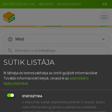
BELÉPÉS EDUID-VAL
BELÉPÉS
REGISZTRÁCIÓ
EN
menu
language
Mind
search
SÜTIK LISTÁJA
GR
KERESÉS
5
6
7
8
9
ö
ü
ó
Itt láthatja és testreszabhatja az önről gyűjtött információkat.
További információért kérjük, olvasd el az
adatvédelmi
r
t
z
u
i
o
p
ő
ú
LÁZÁR A. PÉTER, VARGA GYÖRGY
tájékoztatónkat
.
Magyar−angol egyetemes nagyszótár
g
h
j
k
l
é
á
ű
Ω
STATISZTIKA
v
b
n
m
,
.
-
AltGr
A statisztikai sütiket „teljesítménysütiknek” is nevezik. Ezek a
sütik információkat gyűjtenek a webhely használatának