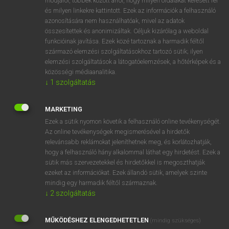
módjáról, többek között arról, hogy milyen oldalakat keresett fel
és milyen linkekre kattintott. Ezek az információk a felhasználó
VAN ELŐFIZETÉSED?
azonosítására nem használhatóak, mivel az adatok
összesítettek és anonimizáltak. Céljuk kizárólag a weboldal
Van előfizetésem a teljes szócikk megtekintéséhez.
funkcióinak javítása. Ezek közé tartoznak a harmadik féltől
származó elemzési szolgáltatásokhoz tartozó sütik; ilyen
BELÉPÉS
elemzési szolgáltatások a látogatóelemzések, a hőtérképek és a
közösségi médiaanalitika.
↓
1
szolgáltatás
MARKETING
Ezek a sütik nyomon követik a felhasználó online tevékenységét.
Az online tevékenységek megismerésével a hirdetők
NINCS ELŐFIZETÉSED?
relevánsabb reklámokat jeleníthetnek meg, és korlátozhatják,
Nincs regisztrációm és előfizetésem. A szótár 2 órás,
hogy a felhasználó hány alkalommal láthat egy hirdetést. Ezek a
díjmentes próbaverziójának elindításához regisztrálok és
sütik más szervezetekkel és hirdetőkkel is megoszthatják
belépek
.
ezeket az információkat. Ezek állandó sütik, amelyek szinte
mindig egy harmadik féltől származnak.
↓
2
szolgáltatás
REGISZTRÁCIÓ
MŰKÖDÉSHEZ ELENGEDHETETLEN
(mindig szükséges)