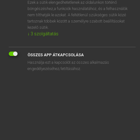
Ezek a sütik elengedhetetlenek az oldalunkon történő
böngészéshez,a funkciók használatához, és a felhasználók
nem tilthatják le azokat. A feltétlenül szükséges sütik közé
Lázár A. Péter, Varga György
tartoznak többek között a személyre szabott beállításokat
MAGYAR−ANGOL EGYETEMES NAGYSZÓTÁR
kezelő sütik.
↓
3
szolgáltatás
Kapcsolódó anyagok
elmér
ÖSSZES APP ÁTKAPCSOLÁSA
elmereng
Használja ezt a kapcsolót az összes alkalmazás
elmerevedik
engedélyezéséhez/letiltásához.
elmérgesedés
elmérgesedik
elmérgesít
elmerül
elmerülés
elmerült