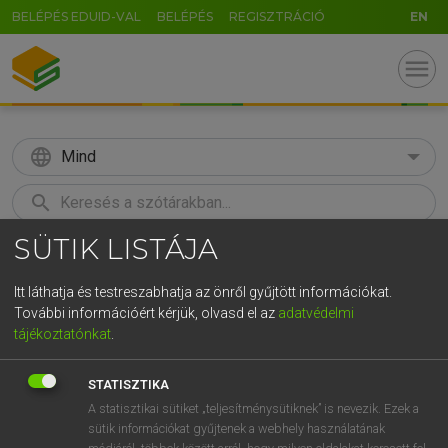
BELÉPÉS EDUID-VAL
BELÉPÉS
REGISZTRÁCIÓ
EN
menu
language
Mind
search
SÜTIK LISTÁJA
GR
KERESÉS
5
6
7
8
9
ö
ü
ó
Itt láthatja és testreszabhatja az önről gyűjtött információkat.
További információért kérjük, olvasd el az
adatvédelmi
r
t
z
u
i
o
p
ő
ú
LÁZÁR A. PÉTER, VARGA GYÖRGY
tájékoztatónkat
.
Magyar−angol egyetemes nagyszótár
g
h
j
k
l
é
á
ű
Ω
STATISZTIKA
v
b
n
m
,
.
-
AltGr
A statisztikai sütiket „teljesítménysütiknek” is nevezik. Ezek a
sütik információkat gyűjtenek a webhely használatának