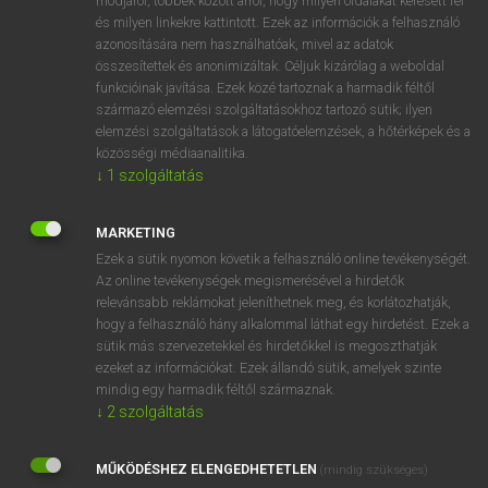
módjáról, többek között arról, hogy milyen oldalakat keresett fel
és milyen linkekre kattintott. Ezek az információk a felhasználó
VAN ELŐFIZETÉSED?
azonosítására nem használhatóak, mivel az adatok
összesítettek és anonimizáltak. Céljuk kizárólag a weboldal
Van előfizetésem a teljes szócikk megtekintéséhez.
funkcióinak javítása. Ezek közé tartoznak a harmadik féltől
származó elemzési szolgáltatásokhoz tartozó sütik; ilyen
BELÉPÉS
elemzési szolgáltatások a látogatóelemzések, a hőtérképek és a
közösségi médiaanalitika.
↓
1
szolgáltatás
MARKETING
Ezek a sütik nyomon követik a felhasználó online tevékenységét.
Az online tevékenységek megismerésével a hirdetők
NINCS ELŐFIZETÉSED?
relevánsabb reklámokat jeleníthetnek meg, és korlátozhatják,
Nincs regisztrációm és előfizetésem. A szótár 2 órás,
hogy a felhasználó hány alkalommal láthat egy hirdetést. Ezek a
díjmentes próbaverziójának elindításához regisztrálok és
sütik más szervezetekkel és hirdetőkkel is megoszthatják
belépek
.
ezeket az információkat. Ezek állandó sütik, amelyek szinte
mindig egy harmadik féltől származnak.
↓
2
szolgáltatás
REGISZTRÁCIÓ
MŰKÖDÉSHEZ ELENGEDHETETLEN
(mindig szükséges)