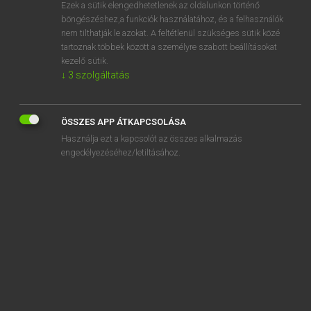
Ezek a sütik elengedhetetlenek az oldalunkon történő
böngészéshez,a funkciók használatához, és a felhasználók
nem tilthatják le azokat. A feltétlenül szükséges sütik közé
Lázár A. Péter, Varga György
tartoznak többek között a személyre szabott beállításokat
MAGYAR−ANGOL EGYETEMES NAGYSZÓTÁR
kezelő sütik.
↓
3
szolgáltatás
Kapcsolódó anyagok
elenged
ÖSSZES APP ÁTKAPCSOLÁSA
elengedés
Használja ezt a kapcsolót az összes alkalmazás
elengedhetetlen
engedélyezéséhez/letiltásához.
elengedhetetlenül
élenjáró
élénk
élénken
élénkít
élénkítő