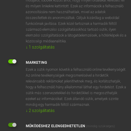
módjáról, többek között arról, hogy milyen oldalakat keresett fel
és milyen linkekre kattintott. Ezek az információk a felhasználó
VAN ELŐFIZETÉSED?
azonosítására nem használhatóak, mivel az adatok
összesítettek és anonimizáltak. Céljuk kizárólag a weboldal
Van előfizetésem a teljes szócikk megtekintéséhez.
funkcióinak javítása. Ezek közé tartoznak a harmadik féltől
származó elemzési szolgáltatásokhoz tartozó sütik; ilyen
BELÉPÉS
elemzési szolgáltatások a látogatóelemzések, a hőtérképek és a
közösségi médiaanalitika.
↓
1
szolgáltatás
MARKETING
Ezek a sütik nyomon követik a felhasználó online tevékenységét.
Az online tevékenységek megismerésével a hirdetők
NINCS ELŐFIZETÉSED?
relevánsabb reklámokat jeleníthetnek meg, és korlátozhatják,
Nincs regisztrációm és előfizetésem. A szótár 2 órás,
hogy a felhasználó hány alkalommal láthat egy hirdetést. Ezek a
díjmentes próbaverziójának elindításához regisztrálok és
sütik más szervezetekkel és hirdetőkkel is megoszthatják
belépek
.
ezeket az információkat. Ezek állandó sütik, amelyek szinte
mindig egy harmadik féltől származnak.
↓
2
szolgáltatás
REGISZTRÁCIÓ
MŰKÖDÉSHEZ ELENGEDHETETLEN
(mindig szükséges)