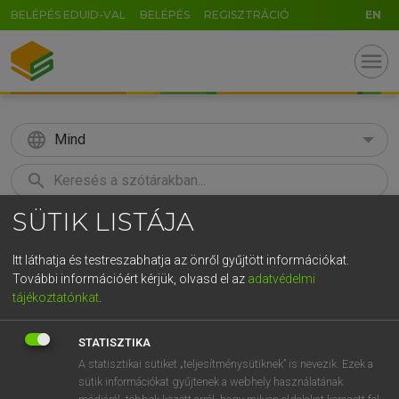
BELÉPÉS EDUID-VAL
BELÉPÉS
REGISZTRÁCIÓ
EN
menu
language
Mind
search
SÜTIK LISTÁJA
GR
KERESÉS
5
6
7
8
9
ö
ü
ó
Itt láthatja és testreszabhatja az önről gyűjtött információkat.
További információért kérjük, olvasd el az
adatvédelmi
r
t
z
u
i
o
p
ő
ú
LÁZÁR A. PÉTER, VARGA GYÖRGY
tájékoztatónkat
.
Magyar−angol egyetemes nagyszótár
g
h
j
k
l
é
á
ű
Ω
STATISZTIKA
v
b
n
m
,
.
-
AltGr
A statisztikai sütiket „teljesítménysütiknek” is nevezik. Ezek a
sütik információkat gyűjtenek a webhely használatának