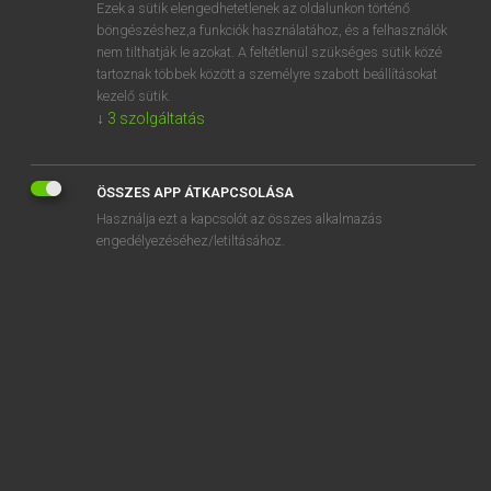
Ezek a sütik elengedhetetlenek az oldalunkon történő
böngészéshez,a funkciók használatához, és a felhasználók
nem tilthatják le azokat. A feltétlenül szükséges sütik közé
Lázár A. Péter, Varga György
tartoznak többek között a személyre szabott beállításokat
MAGYAR−ANGOL EGYETEMES NAGYSZÓTÁR
kezelő sütik.
↓
3
szolgáltatás
Kapcsolódó anyagok
élenjáró
ÖSSZES APP ÁTKAPCSOLÁSA
élénk
Használja ezt a kapcsolót az összes alkalmazás
élénken
engedélyezéséhez/letiltásához.
élénkít
élénkítő
élénkítőszer
élénkpiros
élénkség
élénk színű