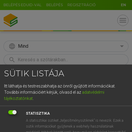
BELÉPÉS EDUID-VAL
BELÉPÉS
REGISZTRÁCIÓ
EN
menu
language
Mind
search
SÜTIK LISTÁJA
GR
KERESÉS
5
6
7
8
9
ö
ü
ó
Itt láthatja és testreszabhatja az önről gyűjtött információkat.
További információért kérjük, olvasd el az
adatvédelmi
r
t
z
u
i
o
p
ő
ú
LÁZÁR A. PÉTER, VARGA GYÖRGY
tájékoztatónkat
.
Magyar−angol egyetemes nagyszótár
g
h
j
k
l
é
á
ű
Ω
STATISZTIKA
v
b
n
m
,
.
-
AltGr
A statisztikai sütiket „teljesítménysütiknek” is nevezik. Ezek a
sütik információkat gyűjtenek a webhely használatának