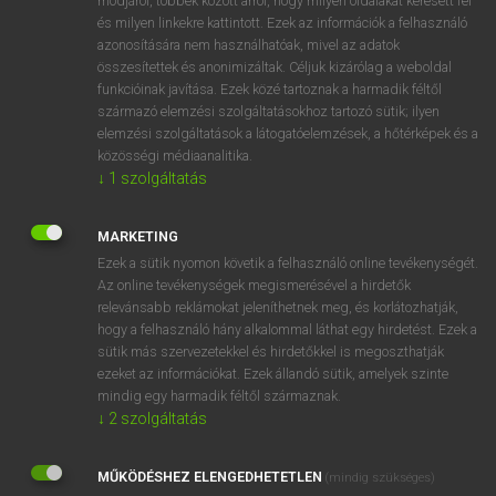
módjáról, többek között arról, hogy milyen oldalakat keresett fel
és milyen linkekre kattintott. Ezek az információk a felhasználó
VAN ELŐFIZETÉSED?
azonosítására nem használhatóak, mivel az adatok
összesítettek és anonimizáltak. Céljuk kizárólag a weboldal
Van előfizetésem a teljes szócikk megtekintéséhez.
funkcióinak javítása. Ezek közé tartoznak a harmadik féltől
származó elemzési szolgáltatásokhoz tartozó sütik; ilyen
BELÉPÉS
elemzési szolgáltatások a látogatóelemzések, a hőtérképek és a
közösségi médiaanalitika.
↓
1
szolgáltatás
MARKETING
Ezek a sütik nyomon követik a felhasználó online tevékenységét.
Az online tevékenységek megismerésével a hirdetők
NINCS ELŐFIZETÉSED?
relevánsabb reklámokat jeleníthetnek meg, és korlátozhatják,
Nincs regisztrációm és előfizetésem. A szótár 2 órás,
hogy a felhasználó hány alkalommal láthat egy hirdetést. Ezek a
díjmentes próbaverziójának elindításához regisztrálok és
sütik más szervezetekkel és hirdetőkkel is megoszthatják
belépek
.
ezeket az információkat. Ezek állandó sütik, amelyek szinte
mindig egy harmadik féltől származnak.
↓
2
szolgáltatás
REGISZTRÁCIÓ
MŰKÖDÉSHEZ ELENGEDHETETLEN
(mindig szükséges)