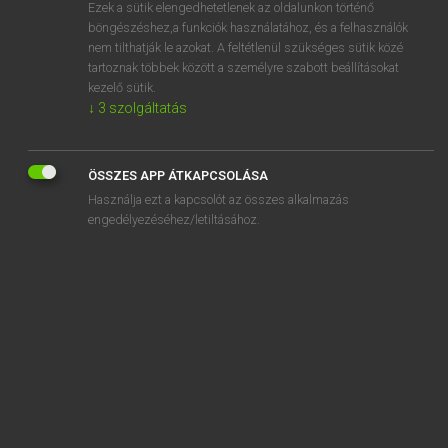
Ezek a sütik elengedhetetlenek az oldalunkon történő
böngészéshez,a funkciók használatához, és a felhasználók
nem tilthatják le azokat. A feltétlenül szükséges sütik közé
Lázár A. Péter, Varga György
tartoznak többek között a személyre szabott beállításokat
MAGYAR−ANGOL EGYETEMES NAGYSZÓTÁR
kezelő sütik.
↓
3
szolgáltatás
Kapcsolódó anyagok
egyedárusító
ÖSSZES APP ÁTKAPCSOLÁSA
egyedfejlődés
Használja ezt a kapcsolót az összes alkalmazás
egyedi
engedélyezéséhez/letiltásához.
egyeduralkodó
egyeduralmi
egyeduralmi rendszer
egyeduralom
egyedül
egyedülálló