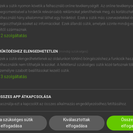
próbaverziójának elindítás
zek a sütik nyomon követik a felhasználó online tevékenységét. Az online tevékeny
BELÉPÉS
regisztrálok és
belépek
.
egismerésével a hirdetők relevánsabb reklámokat jeleníthetnek meg, és korlátozhat
elhasználó hány alkalommal láthat egy hirdetést. Ezek a sütik más szervezetekkel és
egoszthatják ezeket az információkat. Ezek állandó sütik, amelyek szinte mindig 
REGISZTRÁCIÓ
éltől származnak.
2
szolgáltatás
ŰKÖDÉSHEZ ELENGEDHETETLEN
(mindig szükséges)
zek a sütik elengedhetetlenek az oldalunkon történő böngészéshez,a funkciók hasz
elhasználók nem tilthatják le azokat. A feltétlenül szükséges sütik közé tartoznak t
zemélyre szabott beállításokat kezelő sütik.
3
szolgáltatás
SSZES APP ÁTKAPCSOLÁSA
HASZNÁLÓKNAK
SÚGÓ
asználja ezt a kapcsolót az összes alkalmazás engedélyezéséhez/letiltásához.
K
RÓLUNK
NTÉZMÉNYEKNEK
ELÉRHETŐSÉG
a szükséges sütik
Kiválasztottak
Összes
MEGOLDÁSOK
SÜTI BEÁLLÍTÁSOK
elfogadása
elfogadása
elfog