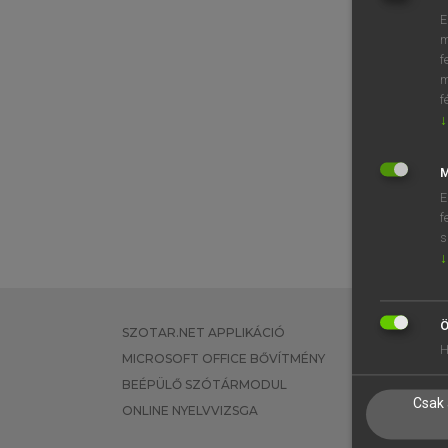
E
m
f
m
f
↓
M
E
f
s
↓
Ö
SZOTAR.NET APPLIKÁCIÓ
EGYÉNI FEL
H
MICROSOFT OFFICE BŐVÍTMÉNY
TANULÓKNA
BEÉPÜLŐ SZÓTÁRMODUL
OKTATÁSI I
Csak 
ONLINE NYELVVIZSGA
VÁLLALATI 