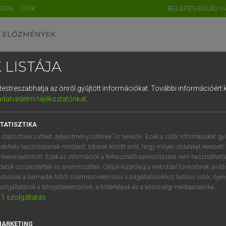
ÉGEK
GYIK
BELÉPÉS EDUID-V
ELŐZMÉNYEK
 LISTÁJA
és testreszabhatja az önről gyűjtött információkat.
További információért k
HU
DE
CN
FR
ES
IT
NL
RU
GR
adatvédelmi tájékoztatónkat
.
 A. PÉTER, VARGA GYÖRGY
1
2
3
4
5
6
7
8
9
yar−angol egyetemes nagyszótár
TATISZTIKA
q
w
e
r
t
z
u
i
 statisztikai sütiket „teljesítménysütiknek” is nevezik. Ezek a sütik információkat gy
ebhely használatának módjáról, többek között arról, hogy milyen oldalakat keresett 
a
s
d
f
g
h
j
k
l
é
inkekre kattintott. Ezek az információk a felhasználó azonosítására nem használható
datok összesítettek és anonimizáltak. Céljuk kizárólag a weboldal funkcióinak javít
í
y
x
c
v
b
n
m
,
.
artoznak a harmadik féltől származó elemzési szolgáltatásokhoz tartozó sütik; ilye
zolgáltatások a látogatóelemzések, a hőtérképek és a közösségi médiaanalitika.
VAN ELŐFIZETÉSED?
NINCS ELŐFIZETÉSED
1
szolgáltatás
előfizetésem a teljes szócikk
Nincs regisztrációm és előfiz
megtekintéséhez.
A szótár 2 órás, díjmente
MARKETING