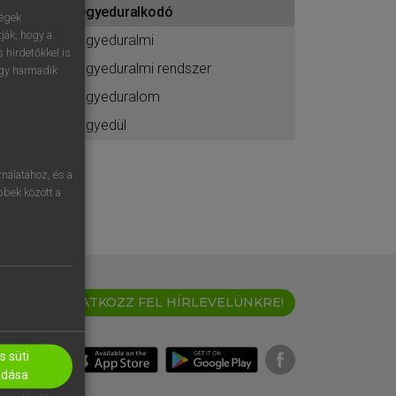
egyeduralkodó
ához
ségek
ják, hogy a
egyeduralmi
 hirdetőkkel is
egyeduralmi rendszer
egy harmadik
egyeduralom
egyedül
nálatához, és a
öbbek között a
IRATKOZZ FEL HÍRLEVELÜNKRE!
 süti
adása