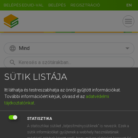
BELÉPÉS EDUID-VAL
BELÉPÉS
REGISZTRÁCIÓ
EN
menu
language
Mind
search
SÜTIK LISTÁJA
GR
KERESÉS
5
6
7
8
9
ö
ü
ó
Itt láthatja és testreszabhatja az önről gyűjtött információkat.
További információért kérjük, olvasd el az
adatvédelmi
r
t
z
u
i
o
p
ő
ú
LÁZÁR A. PÉTER, VARGA GYÖRGY
tájékoztatónkat
.
Magyar−angol egyetemes nagyszótár
g
h
j
k
l
é
á
ű
Ω
STATISZTIKA
v
b
n
m
,
.
-
AltGr
A statisztikai sütiket „teljesítménysütiknek” is nevezik. Ezek a
sütik információkat gyűjtenek a webhely használatának