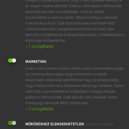
módjáról, többek között arról, hogy milyen oldalakat keresett fel
és milyen linkekre kattintott. Ezek az információk a felhasználó
VAN ELŐFIZETÉSED?
azonosítására nem használhatóak, mivel az adatok
összesítettek és anonimizáltak. Céljuk kizárólag a weboldal
Van előfizetésem a teljes szócikk megtekintéséhez.
funkcióinak javítása. Ezek közé tartoznak a harmadik féltől
származó elemzési szolgáltatásokhoz tartozó sütik; ilyen
BELÉPÉS
elemzési szolgáltatások a látogatóelemzések, a hőtérképek és a
közösségi médiaanalitika.
↓
1
szolgáltatás
MARKETING
Ezek a sütik nyomon követik a felhasználó online tevékenységét.
Az online tevékenységek megismerésével a hirdetők
NINCS ELŐFIZETÉSED?
relevánsabb reklámokat jeleníthetnek meg, és korlátozhatják,
Nincs regisztrációm és előfizetésem. A szótár 2 órás,
hogy a felhasználó hány alkalommal láthat egy hirdetést. Ezek a
díjmentes próbaverziójának elindításához regisztrálok és
sütik más szervezetekkel és hirdetőkkel is megoszthatják
belépek
.
ezeket az információkat. Ezek állandó sütik, amelyek szinte
mindig egy harmadik féltől származnak.
↓
2
szolgáltatás
REGISZTRÁCIÓ
MŰKÖDÉSHEZ ELENGEDHETETLEN
(mindig szükséges)