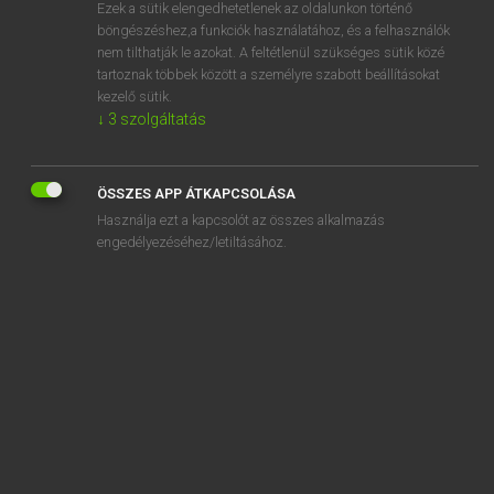
Ezek a sütik elengedhetetlenek az oldalunkon történő
böngészéshez,a funkciók használatához, és a felhasználók
nem tilthatják le azokat. A feltétlenül szükséges sütik közé
Lázár A. Péter, Varga György
tartoznak többek között a személyre szabott beállításokat
MAGYAR−ANGOL EGYETEMES NAGYSZÓTÁR
kezelő sütik.
↓
3
szolgáltatás
Kapcsolódó anyagok
délnyugat-nyugat
ÖSSZES APP ÁTKAPCSOLÁSA
delphoi
Használja ezt a kapcsolót az összes alkalmazás
Delphoi
engedélyezéséhez/letiltásához.
délsarki
délszaki
délszláv
Dél-Szudán
dél-szudáni
delta