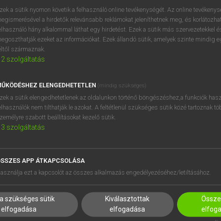
próbaverziójának elindítás
zek a sütik nyomon követik a felhasználó online tevékenységét. Az online tevékeny
BELÉPÉS
regisztrálok és
belépek
.
egismerésével a hirdetők relevánsabb reklámokat jeleníthetnek meg, és korlátozhat
elhasználó hány alkalommal láthat egy hirdetést. Ezek a sütik más szervezetekkel és
egoszthatják ezeket az információkat. Ezek állandó sütik, amelyek szinte mindig 
REGISZTRÁCIÓ
éltől származnak.
2
szolgáltatás
ŰKÖDÉSHEZ ELENGEDHETETLEN
(mindig szükséges)
zek a sütik elengedhetetlenek az oldalunkon történő böngészéshez,a funkciók hasz
elhasználók nem tilthatják le azokat. A feltétlenül szükséges sütik közé tartoznak t
zemélyre szabott beállításokat kezelő sütik.
3
szolgáltatás
SSZES APP ÁTKAPCSOLÁSA
HASZNÁLÓKNAK
SÚGÓ
asználja ezt a kapcsolót az összes alkalmazás engedélyezéséhez/letiltásához.
K
RÓLUNK
NTÉZMÉNYEKNEK
ELÉRHETŐSÉG
a szükséges sütik
Kiválasztottak
Összes
MEGOLDÁSOK
SÜTI BEÁLLÍTÁSOK
elfogadása
elfogadása
elfog