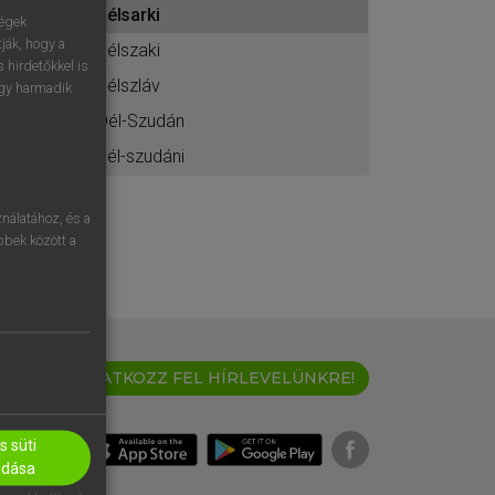
délsarki
ához
ségek
ják, hogy a
délszaki
 hirdetőkkel is
délszláv
egy harmadik
Dél-Szudán
dél-szudáni
nálatához, és a
öbbek között a
IRATKOZZ FEL HÍRLEVELÜNKRE!
 süti
adása