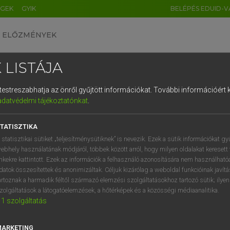
ÉGEK
GYIK
BELÉPÉS EDUID-V
ELŐZMÉNYEK
 LISTÁJA
és testreszabhatja az önről gyűjtött információkat.
További információért k
HU
DE
CN
FR
ES
IT
NL
RU
GR
adatvédelmi tájékoztatónkat
.
 A. PÉTER, VARGA GYÖRGY
1
2
3
4
5
6
7
8
9
yar−angol egyetemes nagyszótár
TATISZTIKA
q
w
e
r
t
z
u
i
 statisztikai sütiket „teljesítménysütiknek” is nevezik. Ezek a sütik információkat gy
ebhely használatának módjáról, többek között arról, hogy milyen oldalakat keresett 
a
s
d
f
g
h
j
k
l
é
inkekre kattintott. Ezek az információk a felhasználó azonosítására nem használható
datok összesítettek és anonimizáltak. Céljuk kizárólag a weboldal funkcióinak javít
í
y
x
c
v
b
n
m
,
.
artoznak a harmadik féltől származó elemzési szolgáltatásokhoz tartozó sütik; ilye
zolgáltatások a látogatóelemzések, a hőtérképek és a közösségi médiaanalitika.
VAN ELŐFIZETÉSED?
NINCS ELŐFIZETÉSED
1
szolgáltatás
előfizetésem a teljes szócikk
Nincs regisztrációm és előfiz
megtekintéséhez.
A szótár 2 órás, díjmente
MARKETING