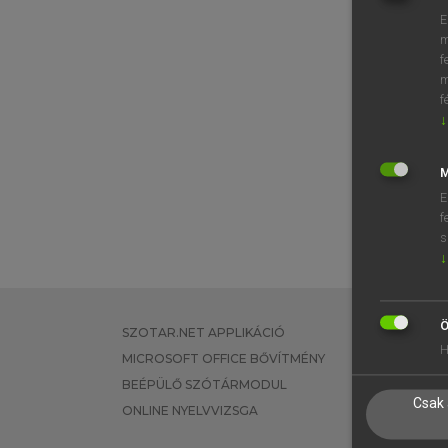
E
m
f
m
f
↓
M
E
f
s
↓
Ö
SZOTAR.NET APPLIKÁCIÓ
EGYÉNI FEL
H
MICROSOFT OFFICE BŐVÍTMÉNY
TANULÓKNA
BEÉPÜLŐ SZÓTÁRMODUL
OKTATÁSI I
Csak 
ONLINE NYELVVIZSGA
VÁLLALATI 