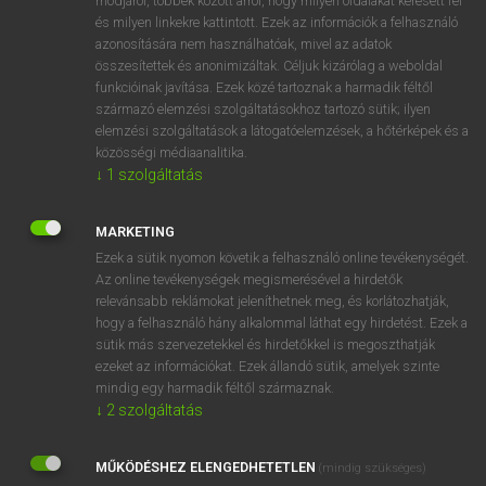
módjáról, többek között arról, hogy milyen oldalakat keresett fel
és milyen linkekre kattintott. Ezek az információk a felhasználó
VAN ELŐFIZETÉSED?
azonosítására nem használhatóak, mivel az adatok
összesítettek és anonimizáltak. Céljuk kizárólag a weboldal
Van előfizetésem a teljes szócikk megtekintéséhez.
funkcióinak javítása. Ezek közé tartoznak a harmadik féltől
származó elemzési szolgáltatásokhoz tartozó sütik; ilyen
BELÉPÉS
elemzési szolgáltatások a látogatóelemzések, a hőtérképek és a
közösségi médiaanalitika.
↓
1
szolgáltatás
MARKETING
Ezek a sütik nyomon követik a felhasználó online tevékenységét.
Az online tevékenységek megismerésével a hirdetők
NINCS ELŐFIZETÉSED?
relevánsabb reklámokat jeleníthetnek meg, és korlátozhatják,
Nincs regisztrációm és előfizetésem. A szótár 2 órás,
hogy a felhasználó hány alkalommal láthat egy hirdetést. Ezek a
díjmentes próbaverziójának elindításához regisztrálok és
sütik más szervezetekkel és hirdetőkkel is megoszthatják
belépek
.
ezeket az információkat. Ezek állandó sütik, amelyek szinte
mindig egy harmadik féltől származnak.
↓
2
szolgáltatás
REGISZTRÁCIÓ
MŰKÖDÉSHEZ ELENGEDHETETLEN
(mindig szükséges)