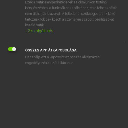
Ezek a sütik elengedhetetlenek az oldalunkon történő
böngészéshez,a funkciók használatához, és a felhasználók
nem tilthatják le azokat. A feltétlenül szükséges sütik közé
Lázár A. Péter, Varga György
tartoznak többek között a személyre szabott beállításokat
MAGYAR−ANGOL EGYETEMES NAGYSZÓTÁR
kezelő sütik.
↓
3
szolgáltatás
Kapcsolódó anyagok
csap
ÖSSZES APP ÁTKAPCSOLÁSA
csáp
Használja ezt a kapcsolót az összes alkalmazás
csapa
engedélyezéséhez/letiltásához.
csapadék
csapadékeloszlás
csapadék-előrejelzés
csapadékhiány
csapadékképzés
csapadékmentes