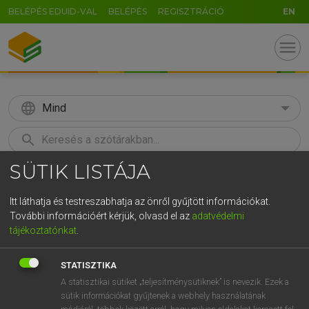
BELÉPÉS EDUID-VAL
BELÉPÉS
REGISZTRÁCIÓ
EN
menu
language
Mind
search
SÜTIK LISTÁJA
GR
KERESÉS
5
6
7
8
9
ö
ü
ó
Itt láthatja és testreszabhatja az önről gyűjtött információkat.
További információért kérjük, olvasd el az
adatvédelmi
r
t
z
u
i
o
p
ő
ú
LÁZÁR A. PÉTER, VARGA GYÖRGY
tájékoztatónkat
.
Magyar−angol egyetemes nagyszótár
g
h
j
k
l
é
á
ű
Ω
STATISZTIKA
v
b
n
m
,
.
-
AltGr
A statisztikai sütiket „teljesítménysütiknek” is nevezik. Ezek a
sütik információkat gyűjtenek a webhely használatának