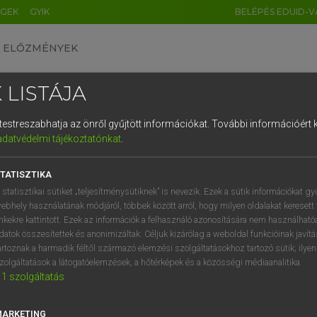
ÉGEK
GYIK
BELÉPÉS EDUID-V
ELŐZMÉNYEK
 LISTÁJA
és testreszabhatja az önről gyűjtött információkat.
További információért k
HU
DE
CN
FR
ES
IT
NL
RU
GR
adatvédelmi tájékoztatónkat
.
 A. PÉTER, VARGA GYÖRGY
1
2
3
4
5
6
7
8
9
yar−angol egyetemes nagyszótár
TATISZTIKA
q
w
e
r
t
z
u
i
 statisztikai sütiket „teljesítménysütiknek” is nevezik. Ezek a sütik információkat gy
ebhely használatának módjáról, többek között arról, hogy milyen oldalakat keresett 
a
s
d
f
g
h
j
k
l
é
inkekre kattintott. Ezek az információk a felhasználó azonosítására nem használható
datok összesítettek és anonimizáltak. Céljuk kizárólag a weboldal funkcióinak javít
í
y
x
c
v
b
n
m
,
.
artoznak a harmadik féltől származó elemzési szolgáltatásokhoz tartozó sütik; ilye
zolgáltatások a látogatóelemzések, a hőtérképek és a közösségi médiaanalitika.
VAN ELŐFIZETÉSED?
NINCS ELŐFIZETÉSED
1
szolgáltatás
előfizetésem a teljes szócikk
Nincs regisztrációm és előfiz
megtekintéséhez.
A szótár 2 órás, díjmente
MARKETING