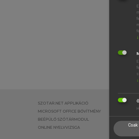
E
m
f
m
f
↓
M
E
f
s
↓
Ö
SZOTAR.NET APPLIKÁCIÓ
EGYÉNI FEL
H
MICROSOFT OFFICE BŐVÍTMÉNY
TANULÓKNA
BEÉPÜLŐ SZÓTÁRMODUL
OKTATÁSI I
Csak 
ONLINE NYELVVIZSGA
VÁLLALATI 