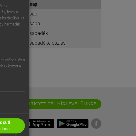
csap
ához
ségek
ják, hogy a
csáp
 hirdetőkkel is
csapa
egy harmadik
csapadék
csapadékeloszlás
nálatához, és a
öbbek között a
IRATKOZZ FEL HÍRLEVELÜNKRE!
 süti
adása