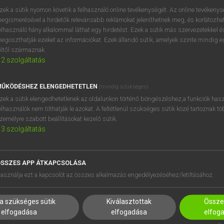
próbaverziójának elindítás
zek a sütik nyomon követik a felhasználó online tevékenységét. Az online tevékeny
BELÉPÉS
regisztrálok és
belépek
.
egismerésével a hirdetők relevánsabb reklámokat jeleníthetnek meg, és korlátozhat
elhasználó hány alkalommal láthat egy hirdetést. Ezek a sütik más szervezetekkel és
egoszthatják ezeket az információkat. Ezek állandó sütik, amelyek szinte mindig 
REGISZTRÁCIÓ
éltől származnak.
2
szolgáltatás
ŰKÖDÉSHEZ ELENGEDHETETLEN
(mindig szükséges)
zek a sütik elengedhetetlenek az oldalunkon történő böngészéshez,a funkciók hasz
elhasználók nem tilthatják le azokat. A feltétlenül szükséges sütik közé tartoznak t
zemélyre szabott beállításokat kezelő sütik.
3
szolgáltatás
SSZES APP ÁTKAPCSOLÁSA
HASZNÁLÓKNAK
SÚGÓ
asználja ezt a kapcsolót az összes alkalmazás engedélyezéséhez/letiltásához.
K
RÓLUNK
NTÉZMÉNYEKNEK
ELÉRHETŐSÉG
a szükséges sütik
Kiválasztottak
Összes
MEGOLDÁSOK
SÜTI BEÁLLÍTÁSOK
elfogadása
elfogadása
elfog