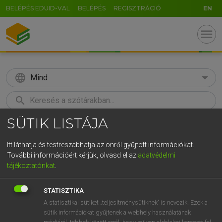
BELÉPÉS EDUID-VAL
BELÉPÉS
REGISZTRÁCIÓ
EN
menu
language
Mind
search
SÜTIK LISTÁJA
GR
KERESÉS
5
6
7
8
9
ö
ü
ó
Itt láthatja és testreszabhatja az önről gyűjtött információkat.
További információért kérjük, olvasd el az
adatvédelmi
r
t
z
u
i
o
p
ő
ú
LÁZÁR A. PÉTER, VARGA GYÖRGY
tájékoztatónkat
.
Magyar−angol egyetemes nagyszótár
g
h
j
k
l
é
á
ű
Ω
STATISZTIKA
v
b
n
m
,
.
-
AltGr
A statisztikai sütiket „teljesítménysütiknek” is nevezik. Ezek a
sütik információkat gyűjtenek a webhely használatának