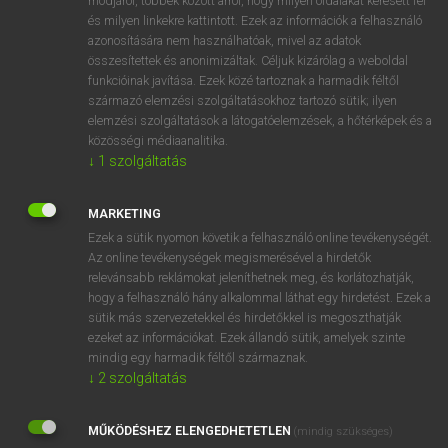
módjáról, többek között arról, hogy milyen oldalakat keresett fel
és milyen linkekre kattintott. Ezek az információk a felhasználó
VAN ELŐFIZETÉSED?
azonosítására nem használhatóak, mivel az adatok
összesítettek és anonimizáltak. Céljuk kizárólag a weboldal
Van előfizetésem a teljes szócikk megtekintéséhez.
funkcióinak javítása. Ezek közé tartoznak a harmadik féltől
származó elemzési szolgáltatásokhoz tartozó sütik; ilyen
BELÉPÉS
elemzési szolgáltatások a látogatóelemzések, a hőtérképek és a
közösségi médiaanalitika.
↓
1
szolgáltatás
MARKETING
Ezek a sütik nyomon követik a felhasználó online tevékenységét.
Az online tevékenységek megismerésével a hirdetők
NINCS ELŐFIZETÉSED?
relevánsabb reklámokat jeleníthetnek meg, és korlátozhatják,
Nincs regisztrációm és előfizetésem. A szótár 2 órás,
hogy a felhasználó hány alkalommal láthat egy hirdetést. Ezek a
díjmentes próbaverziójának elindításához regisztrálok és
sütik más szervezetekkel és hirdetőkkel is megoszthatják
belépek
.
ezeket az információkat. Ezek állandó sütik, amelyek szinte
mindig egy harmadik féltől származnak.
↓
2
szolgáltatás
REGISZTRÁCIÓ
MŰKÖDÉSHEZ ELENGEDHETETLEN
(mindig szükséges)