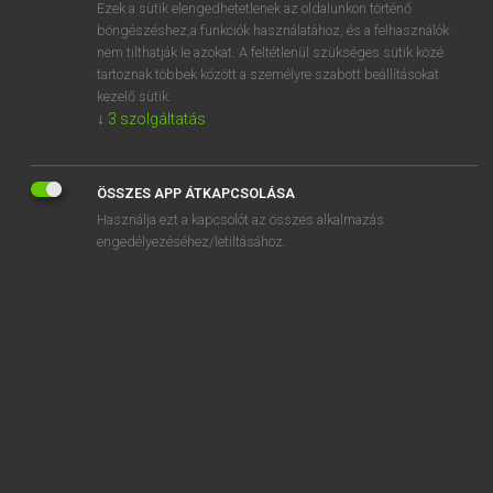
Ezek a sütik elengedhetetlenek az oldalunkon történő
böngészéshez,a funkciók használatához, és a felhasználók
nem tilthatják le azokat. A feltétlenül szükséges sütik közé
Lázár A. Péter, Varga György
tartoznak többek között a személyre szabott beállításokat
MAGYAR−ANGOL EGYETEMES NAGYSZÓTÁR
kezelő sütik.
↓
3
szolgáltatás
Kapcsolódó anyagok
cigányos
ÖSSZES APP ÁTKAPCSOLÁSA
cigányoz
Használja ezt a kapcsolót az összes alkalmazás
cigányozás
engedélyezéséhez/letiltásához.
cigánypecsenye
cigányprímás
cigánypurdé
cigányság
cigánysor
cigány szervezet