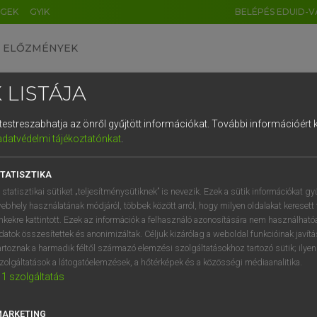
ÉGEK
GYIK
BELÉPÉS EDUID-V
ELŐZMÉNYEK
 LISTÁJA
és testreszabhatja az önről gyűjtött információkat.
További információért k
HU
DE
CN
FR
ES
IT
NL
RU
GR
adatvédelmi tájékoztatónkat
.
 A. PÉTER, VARGA GYÖRGY
1
2
3
4
5
6
7
8
9
yar−angol egyetemes nagyszótár
TATISZTIKA
q
w
e
r
t
z
u
i
 statisztikai sütiket „teljesítménysütiknek” is nevezik. Ezek a sütik információkat gy
ebhely használatának módjáról, többek között arról, hogy milyen oldalakat keresett 
a
s
d
f
g
h
j
k
l
é
inkekre kattintott. Ezek az információk a felhasználó azonosítására nem használható
datok összesítettek és anonimizáltak. Céljuk kizárólag a weboldal funkcióinak javít
í
y
x
c
v
b
n
m
,
.
artoznak a harmadik féltől származó elemzési szolgáltatásokhoz tartozó sütik; ilye
zolgáltatások a látogatóelemzések, a hőtérképek és a közösségi médiaanalitika.
VAN ELŐFIZETÉSED?
NINCS ELŐFIZETÉSED
1
szolgáltatás
előfizetésem a teljes szócikk
Nincs regisztrációm és előfiz
megtekintéséhez.
A szótár 2 órás, díjmente
MARKETING