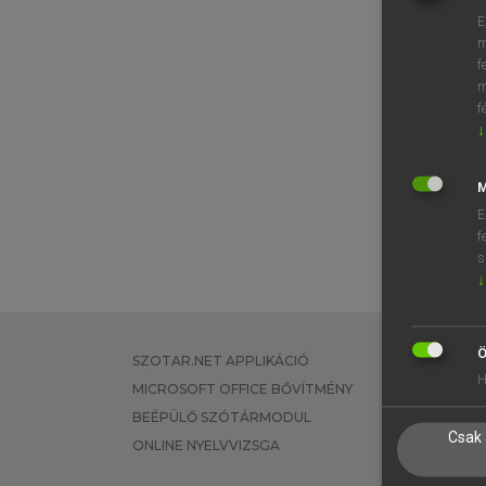
E
m
f
m
f
↓
M
E
f
s
↓
Ö
SZOTAR.NET APPLIKÁCIÓ
EGYÉNI FEL
H
MICROSOFT OFFICE BŐVÍTMÉNY
TANULÓKNA
BEÉPÜLŐ SZÓTÁRMODUL
OKTATÁSI I
Csak 
ONLINE NYELVVIZSGA
VÁLLALATI 