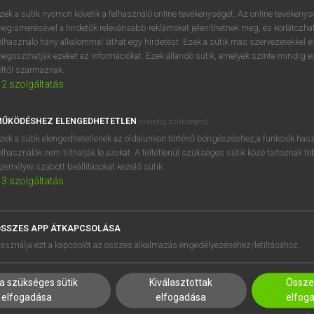
próbaverziójának elindítás
zek a sütik nyomon követik a felhasználó online tevékenységét. Az online tevékeny
BELÉPÉS
regisztrálok és
belépek
.
egismerésével a hirdetők relevánsabb reklámokat jeleníthetnek meg, és korlátozhat
elhasználó hány alkalommal láthat egy hirdetést. Ezek a sütik más szervezetekkel és
egoszthatják ezeket az információkat. Ezek állandó sütik, amelyek szinte mindig 
REGISZTRÁCIÓ
éltől származnak.
2
szolgáltatás
ŰKÖDÉSHEZ ELENGEDHETETLEN
(mindig szükséges)
zek a sütik elengedhetetlenek az oldalunkon történő böngészéshez,a funkciók hasz
elhasználók nem tilthatják le azokat. A feltétlenül szükséges sütik közé tartoznak t
zemélyre szabott beállításokat kezelő sütik.
3
szolgáltatás
SSZES APP ÁTKAPCSOLÁSA
HASZNÁLÓKNAK
SÚGÓ
asználja ezt a kapcsolót az összes alkalmazás engedélyezéséhez/letiltásához.
K
RÓLUNK
NTÉZMÉNYEKNEK
ELÉRHETŐSÉG
a szükséges sütik
Kiválasztottak
Összes
MEGOLDÁSOK
SÜTI BEÁLLÍTÁSOK
elfogadása
elfogadása
elfog