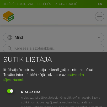
BELÉPÉS EDUID-VAL
BELÉPÉS
REGISZTRÁCIÓ
EN
menu
language
Mind
search
SÜTIK LISTÁJA
GR
KERESÉS
5
6
7
8
9
ö
ü
ó
Itt láthatja és testreszabhatja az önről gyűjtött információkat.
További információért kérjük, olvasd el az
adatvédelmi
r
t
z
u
i
o
p
ő
ú
HENRY KAMMER, BOSCHNÉ ABLONCZY EMŐKE
tájékoztatónkat
.
Magyar−holland szótár
g
h
j
k
l
é
á
ű
Ω
STATISZTIKA
v
b
n
m
,
.
-
AltGr
A statisztikai sütiket „teljesítménysütiknek” is nevezik. Ezek a
sütik információkat gyűjtenek a webhely használatának