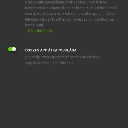
Ezek a sütik elengedhetetlenek az oldalunkon történő
böngészéshez,a funkciók használatához, és a felhasználók
nem tilthatják le azokat. A feltétlenül szükséges sütik közé
Henry Kammer, Boschné Ablonczy Emőke
tartoznak többek között a személyre szabott beállításokat
MAGYAR−HOLLAND SZÓTÁR
kezelő sütik.
↓
3
szolgáltatás
Kapcsolódó anyagok
eltanul
ÖSSZES APP ÁTKAPCSOLÁSA
eltapos
Használja ezt a kapcsolót az összes alkalmazás
eltart
engedélyezéséhez/letiltásához.
eltartás
eltartási
eltartó
éltartó
eltartott
eltaszít