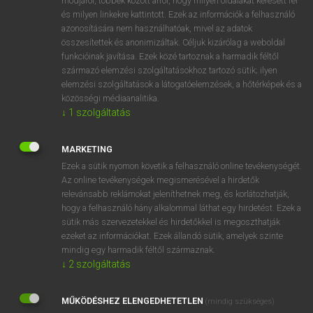
módjáról, többek között arról, hogy milyen oldalakat keresett fel
és milyen linkekre kattintott. Ezek az információk a felhasználó
VAN ELŐFIZETÉSED?
azonosítására nem használhatóak, mivel az adatok
összesítettek és anonimizáltak. Céljuk kizárólag a weboldal
Van előfizetésem a teljes szócikk megtekintéséhez.
funkcióinak javítása. Ezek közé tartoznak a harmadik féltől
származó elemzési szolgáltatásokhoz tartozó sütik; ilyen
BELÉPÉS
elemzési szolgáltatások a látogatóelemzések, a hőtérképek és a
közösségi médiaanalitika.
↓
1
szolgáltatás
MARKETING
Ezek a sütik nyomon követik a felhasználó online tevékenységét.
Az online tevékenységek megismerésével a hirdetők
NINCS ELŐFIZETÉSED?
relevánsabb reklámokat jeleníthetnek meg, és korlátozhatják,
Nincs regisztrációm és előfizetésem. A szótár 2 órás,
hogy a felhasználó hány alkalommal láthat egy hirdetést. Ezek a
díjmentes próbaverziójának elindításához regisztrálok és
sütik más szervezetekkel és hirdetőkkel is megoszthatják
belépek
.
ezeket az információkat. Ezek állandó sütik, amelyek szinte
mindig egy harmadik féltől származnak.
↓
2
szolgáltatás
REGISZTRÁCIÓ
MŰKÖDÉSHEZ ELENGEDHETETLEN
(mindig szükséges)