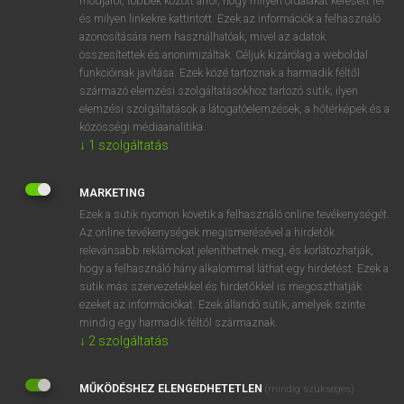
módjáról, többek között arról, hogy milyen oldalakat keresett fel
és milyen linkekre kattintott. Ezek az információk a felhasználó
VAN ELŐFIZETÉSED?
azonosítására nem használhatóak, mivel az adatok
összesítettek és anonimizáltak. Céljuk kizárólag a weboldal
Van előfizetésem a teljes szócikk megtekintéséhez.
funkcióinak javítása. Ezek közé tartoznak a harmadik féltől
származó elemzési szolgáltatásokhoz tartozó sütik; ilyen
BELÉPÉS
elemzési szolgáltatások a látogatóelemzések, a hőtérképek és a
közösségi médiaanalitika.
↓
1
szolgáltatás
MARKETING
Ezek a sütik nyomon követik a felhasználó online tevékenységét.
Az online tevékenységek megismerésével a hirdetők
NINCS ELŐFIZETÉSED?
relevánsabb reklámokat jeleníthetnek meg, és korlátozhatják,
Nincs regisztrációm és előfizetésem. A szótár 2 órás,
hogy a felhasználó hány alkalommal láthat egy hirdetést. Ezek a
díjmentes próbaverziójának elindításához regisztrálok és
sütik más szervezetekkel és hirdetőkkel is megoszthatják
belépek
.
ezeket az információkat. Ezek állandó sütik, amelyek szinte
mindig egy harmadik féltől származnak.
↓
2
szolgáltatás
REGISZTRÁCIÓ
MŰKÖDÉSHEZ ELENGEDHETETLEN
(mindig szükséges)