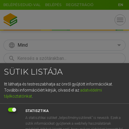
BELÉPÉS EDUID-VAL
BELÉPÉS
REGISZTRÁCIÓ
EN
menu
language
Mind
search
SÜTIK LISTÁJA
U
GR
KERESÉS
5
6
7
8
9
ö
ü
ó
Itt láthatja és testreszabhatja az önről gyűjtött információkat.
További információért kérjük, olvasd el az
adatvédelmi
r
t
z
u
i
o
p
ő
ú
HENRY KAMMER, BOSCHNÉ ABLONCZY EMŐKE
tájékoztatónkat
.
Magyar−holland szótár
g
h
j
k
l
é
á
ű
Ω
STATISZTIKA
v
b
n
m
,
.
-
AltGr
A statisztikai sütiket „teljesítménysütiknek” is nevezik. Ezek a
sütik információkat gyűjtenek a webhely használatának