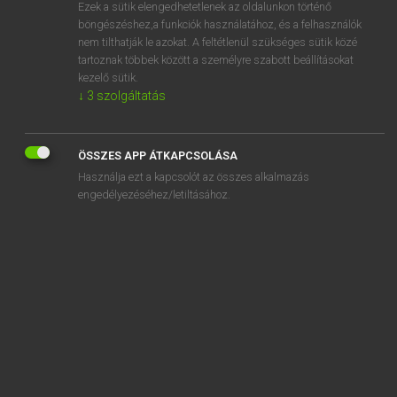
Ezek a sütik elengedhetetlenek az oldalunkon történő
böngészéshez,a funkciók használatához, és a felhasználók
nem tilthatják le azokat. A feltétlenül szükséges sütik közé
Henry Kammer, Boschné Ablonczy Emőke
tartoznak többek között a személyre szabott beállításokat
MAGYAR−HOLLAND SZÓTÁR
kezelő sütik.
↓
3
szolgáltatás
Kapcsolódó anyagok
eltántoríthatatlan
ÖSSZES APP ÁTKAPCSOLÁSA
eltántorodik
Használja ezt a kapcsolót az összes alkalmazás
eltanul
engedélyezéséhez/letiltásához.
eltapos
eltart
eltartás
eltartási
eltartó
éltartó