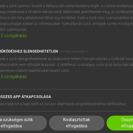
próbaverziójának elindítás
zek a sütik nyomon követik a felhasználó online tevékenységét. Az online tevékeny
BELÉPÉS
regisztrálok és
belépek
.
egismerésével a hirdetők relevánsabb reklámokat jeleníthetnek meg, és korlátozhat
elhasználó hány alkalommal láthat egy hirdetést. Ezek a sütik más szervezetekkel és
egoszthatják ezeket az információkat. Ezek állandó sütik, amelyek szinte mindig 
REGISZTRÁCIÓ
éltől származnak.
2
szolgáltatás
ŰKÖDÉSHEZ ELENGEDHETETLEN
(mindig szükséges)
zek a sütik elengedhetetlenek az oldalunkon történő böngészéshez,a funkciók hasz
elhasználók nem tilthatják le azokat. A feltétlenül szükséges sütik közé tartoznak t
zemélyre szabott beállításokat kezelő sütik.
3
szolgáltatás
SSZES APP ÁTKAPCSOLÁSA
HASZNÁLÓKNAK
SÚGÓ
asználja ezt a kapcsolót az összes alkalmazás engedélyezéséhez/letiltásához.
K
RÓLUNK
NTÉZMÉNYEKNEK
ELÉRHETŐSÉG
a szükséges sütik
Kiválasztottak
Összes
MEGOLDÁSOK
SÜTI BEÁLLÍTÁSOK
elfogadása
elfogadása
elfog