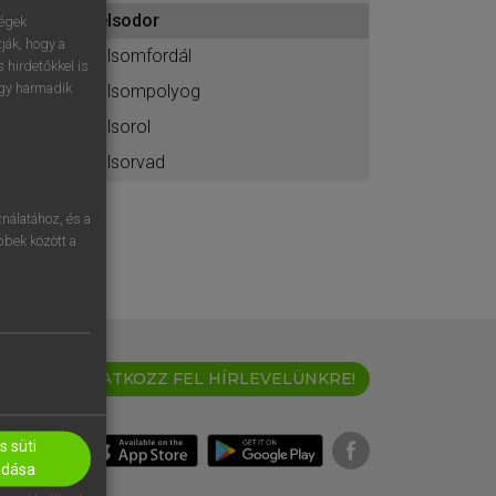
ához
elsodor
ségek
ják, hogy a
elsomfordál
 hirdetőkkel is
egy harmadik
elsompolyog
elsorol
elsorvad
nálatához, és a
öbbek között a
IRATKOZZ FEL HÍRLEVELÜNKRE!
 süti
adása