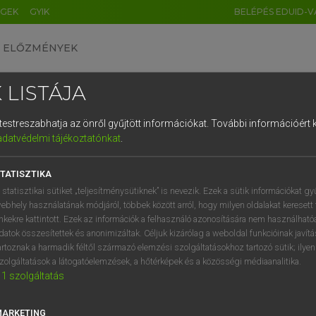
ÉGEK
GYIK
BELÉPÉS EDUID-V
ELŐZMÉNYEK
 LISTÁJA
és testreszabhatja az önről gyűjtött információkat.
További információért k
HU
DE
CN
FR
ES
IT
NL
RU
GR
adatvédelmi tájékoztatónkat
.
Y KAMMER, BOSCHNÉ ABLONCZY EMŐKE
1
2
3
4
5
6
7
8
9
ar−holland szótár
TATISZTIKA
q
w
e
r
t
z
u
i
 statisztikai sütiket „teljesítménysütiknek” is nevezik. Ezek a sütik információkat gy
ebhely használatának módjáról, többek között arról, hogy milyen oldalakat keresett 
a
s
d
f
g
h
j
k
l
é
inkekre kattintott. Ezek az információk a felhasználó azonosítására nem használható
datok összesítettek és anonimizáltak. Céljuk kizárólag a weboldal funkcióinak javít
í
y
x
c
v
b
n
m
,
.
artoznak a harmadik féltől származó elemzési szolgáltatásokhoz tartozó sütik; ilye
zolgáltatások a látogatóelemzések, a hőtérképek és a közösségi médiaanalitika.
VAN ELŐFIZETÉSED?
NINCS ELŐFIZETÉSED
1
szolgáltatás
előfizetésem a teljes szócikk
Nincs regisztrációm és előfiz
megtekintéséhez.
A szótár 2 órás, díjmente
MARKETING