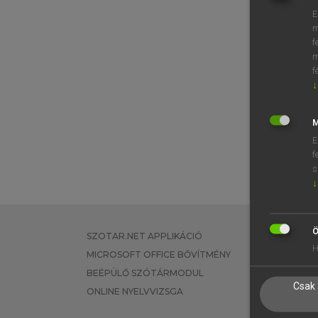
E
m
f
m
f
↓
M
E
f
s
↓
Ö
SZOTAR.NET APPLIKÁCIÓ
EGYÉNI FEL
H
MICROSOFT OFFICE BŐVÍTMÉNY
TANULÓKNA
BEÉPÜLŐ SZÓTÁRMODUL
OKTATÁSI I
Csak 
ONLINE NYELVVIZSGA
VÁLLALATI 