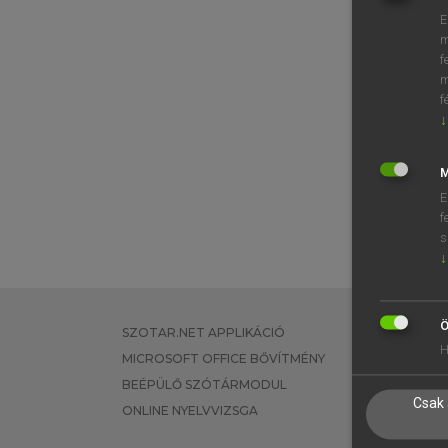
E
m
f
m
f
↓
M
E
f
s
↓
Ö
SZOTAR.NET APPLIKÁCIÓ
EGYÉNI FEL
H
MICROSOFT OFFICE BŐVÍTMÉNY
TANULÓKNA
BEÉPÜLŐ SZÓTÁRMODUL
OKTATÁSI I
Csak 
ONLINE NYELVVIZSGA
VÁLLALATI 