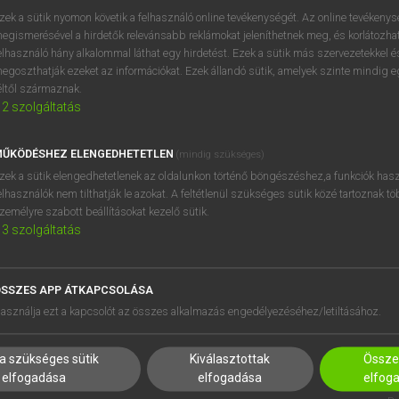
próbaverziójának elindítás
zek a sütik nyomon követik a felhasználó online tevékenységét. Az online tevékeny
BELÉPÉS
regisztrálok és
belépek
.
egismerésével a hirdetők relevánsabb reklámokat jeleníthetnek meg, és korlátozhat
elhasználó hány alkalommal láthat egy hirdetést. Ezek a sütik más szervezetekkel és
egoszthatják ezeket az információkat. Ezek állandó sütik, amelyek szinte mindig 
REGISZTRÁCIÓ
éltől származnak.
2
szolgáltatás
ŰKÖDÉSHEZ ELENGEDHETETLEN
(mindig szükséges)
zek a sütik elengedhetetlenek az oldalunkon történő böngészéshez,a funkciók hasz
elhasználók nem tilthatják le azokat. A feltétlenül szükséges sütik közé tartoznak t
zemélyre szabott beállításokat kezelő sütik.
3
szolgáltatás
SSZES APP ÁTKAPCSOLÁSA
HASZNÁLÓKNAK
SÚGÓ
asználja ezt a kapcsolót az összes alkalmazás engedélyezéséhez/letiltásához.
K
RÓLUNK
NTÉZMÉNYEKNEK
ELÉRHETŐSÉG
a szükséges sütik
Kiválasztottak
Összes
MEGOLDÁSOK
SÜTI BEÁLLÍTÁSOK
elfogadása
elfogadása
elfog