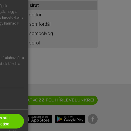
ához
elsirat
ségek
ják, hogy a
elsodor
 hirdetőkkel is
egy harmadik
elsomfordál
elsompolyog
elsorol
nálatához, és a
öbbek között a
IRATKOZZ FEL HÍRLEVELÜNKRE!
 süti
adása