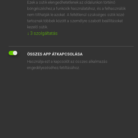
Ezek a sütik elengedhetetlenek az oldalunkon történő
böngészéshez,a funkciók használatához, és a felhasználók
nem tilthatják le azokat. A feltétlenül szükséges sütik közé
Henry Kammer, Boschné Ablonczy Emőke
tartoznak többek között a személyre szabott beállításokat
MAGYAR−HOLLAND SZÓTÁR
kezelő sütik.
↓
3
szolgáltatás
Kapcsolódó anyagok
orvvadászat
ÖSSZES APP ÁTKAPCSOLÁSA
ósdi
Használja ezt a kapcsolót az összes alkalmazás
oson
engedélyezéséhez/letiltásához.
ostoba
ostobaság
ostor
ostorcsapás
ostorhegy
ostornyél