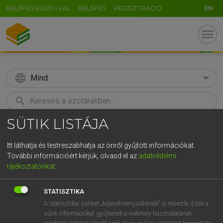
BELÉPÉS EDUID-VAL
BELÉPÉS
REGISZTRÁCIÓ
EN
menu
language
Mind
search
SÜTIK LISTÁJA
GR
KERESÉS
5
6
7
8
9
ö
ü
ó
Itt láthatja és testreszabhatja az önről gyűjtött információkat.
További információért kérjük, olvasd el az
adatvédelmi
r
t
z
u
i
o
p
ő
ú
HENRY KAMMER, BOSCHNÉ ABLONCZY EMŐKE
tájékoztatónkat
.
Magyar−holland szótár
g
h
j
k
l
é
á
ű
Ω
STATISZTIKA
v
b
n
m
,
.
-
AltGr
A statisztikai sütiket „teljesítménysütiknek” is nevezik. Ezek a
sütik információkat gyűjtenek a webhely használatának