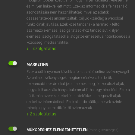
módjáról, többek között arról, hogy milyen oldalakat keresett fel
és milyen linkekre kattintott. Ezek az információk a felhasználó
VAN ELŐFIZETÉSED?
azonosítására nem használhatóak, mivel az adatok
összesítettek és anonimizáltak. Céljuk kizárólag a weboldal
Van előfizetésem a teljes szócikk megtekintéséhez.
funkcióinak javítása. Ezek közé tartoznak a harmadik féltől
származó elemzési szolgáltatásokhoz tartozó sütik; ilyen
BELÉPÉS
elemzési szolgáltatások a látogatóelemzések, a hőtérképek és a
közösségi médiaanalitika.
↓
1
szolgáltatás
MARKETING
Ezek a sütik nyomon követik a felhasználó online tevékenységét.
Az online tevékenységek megismerésével a hirdetők
NINCS ELŐFIZETÉSED?
relevánsabb reklámokat jeleníthetnek meg, és korlátozhatják,
Nincs regisztrációm és előfizetésem. A szótár 2 órás,
hogy a felhasználó hány alkalommal láthat egy hirdetést. Ezek a
díjmentes próbaverziójának elindításához regisztrálok és
sütik más szervezetekkel és hirdetőkkel is megoszthatják
belépek
.
ezeket az információkat. Ezek állandó sütik, amelyek szinte
mindig egy harmadik féltől származnak.
↓
2
szolgáltatás
REGISZTRÁCIÓ
MŰKÖDÉSHEZ ELENGEDHETETLEN
(mindig szükséges)