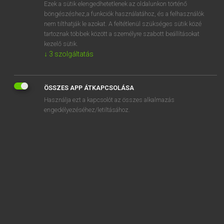
Ezek a sütik elengedhetetlenek az oldalunkon történő
böngészéshez,a funkciók használatához, és a felhasználók
nem tilthatják le azokat. A feltétlenül szükséges sütik közé
Henry Kammer, Boschné Ablonczy Emőke
tartoznak többek között a személyre szabott beállításokat
MAGYAR−HOLLAND SZÓTÁR
kezelő sütik.
↓
3
szolgáltatás
Kapcsolódó anyagok
orvostudományi
ÖSSZES APP ÁTKAPCSOLÁSA
orvtámadás
Használja ezt a kapcsolót az összes alkalmazás
orvul
engedélyezéséhez/letiltásához.
orvvadász
orvvadászat
ósdi
oson
ostoba
ostobaság