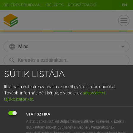
BELÉPÉS EDUID-VAL
BELÉPÉS
REGISZTRÁCIÓ
EN
menu
language
Mind
search
SÜTIK LISTÁJA
GR
KERESÉS
5
6
7
8
9
ö
ü
ó
Itt láthatja és testreszabhatja az önről gyűjtött információkat.
További információért kérjük, olvasd el az
adatvédelmi
r
t
z
u
i
o
p
ő
ú
HENRY KAMMER, BOSCHNÉ ABLONCZY EMŐKE
tájékoztatónkat
.
Magyar−holland szótár
g
h
j
k
l
é
á
ű
Ω
STATISZTIKA
v
b
n
m
,
.
-
AltGr
A statisztikai sütiket „teljesítménysütiknek” is nevezik. Ezek a
sütik információkat gyűjtenek a webhely használatának