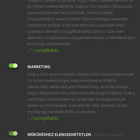
módjáról, többek között arról, hogy milyen oldalakat keresett fel
és milyen linkekre kattintott. Ezek az információk a felhasználó
VAN ELŐFIZETÉSED?
azonosítására nem használhatóak, mivel az adatok
összesítettek és anonimizáltak. Céljuk kizárólag a weboldal
Van előfizetésem a teljes szócikk megtekintéséhez.
funkcióinak javítása. Ezek közé tartoznak a harmadik féltől
származó elemzési szolgáltatásokhoz tartozó sütik; ilyen
BELÉPÉS
elemzési szolgáltatások a látogatóelemzések, a hőtérképek és a
közösségi médiaanalitika.
↓
1
szolgáltatás
MARKETING
Ezek a sütik nyomon követik a felhasználó online tevékenységét.
Az online tevékenységek megismerésével a hirdetők
NINCS ELŐFIZETÉSED?
relevánsabb reklámokat jeleníthetnek meg, és korlátozhatják,
Nincs regisztrációm és előfizetésem. A szótár 2 órás,
hogy a felhasználó hány alkalommal láthat egy hirdetést. Ezek a
díjmentes próbaverziójának elindításához regisztrálok és
sütik más szervezetekkel és hirdetőkkel is megoszthatják
belépek
.
ezeket az információkat. Ezek állandó sütik, amelyek szinte
mindig egy harmadik féltől származnak.
↓
2
szolgáltatás
REGISZTRÁCIÓ
MŰKÖDÉSHEZ ELENGEDHETETLEN
(mindig szükséges)