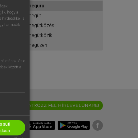
ához
megürül
ségek
ják, hogy a
megüt
 hirdetőkkel is
egy harmadik
megütközés
megütközik
megüzen
nálatához, és a
öbbek között a
IRATKOZZ FEL HÍRLEVELÜNKRE!
 süti
adása