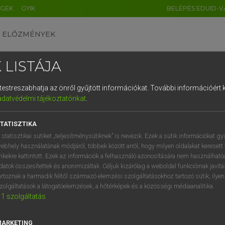
ÉGEK
GYIK
BELÉPÉS EDUID-V
ELŐZMÉNYEK
 LISTÁJA
és testreszabhatja az önről gyűjtött információkat.
További információért k
HU
DE
CN
FR
ES
IT
NL
RU
GR
adatvédelmi tájékoztatónkat
.
Y KAMMER, BOSCHNÉ ABLONCZY EMŐKE
1
2
3
4
5
6
7
8
9
ar−holland szótár
TATISZTIKA
q
w
e
r
t
z
u
i
 statisztikai sütiket „teljesítménysütiknek” is nevezik. Ezek a sütik információkat gy
ebhely használatának módjáról, többek között arról, hogy milyen oldalakat keresett 
a
s
d
f
g
h
j
k
l
é
inkekre kattintott. Ezek az információk a felhasználó azonosítására nem használható
datok összesítettek és anonimizáltak. Céljuk kizárólag a weboldal funkcióinak javít
í
y
x
c
v
b
n
m
,
.
artoznak a harmadik féltől származó elemzési szolgáltatásokhoz tartozó sütik; ilye
zolgáltatások a látogatóelemzések, a hőtérképek és a közösségi médiaanalitika.
VAN ELŐFIZETÉSED?
NINCS ELŐFIZETÉSED
1
szolgáltatás
előfizetésem a teljes szócikk
Nincs regisztrációm és előfiz
megtekintéséhez.
A szótár 2 órás, díjmente
MARKETING