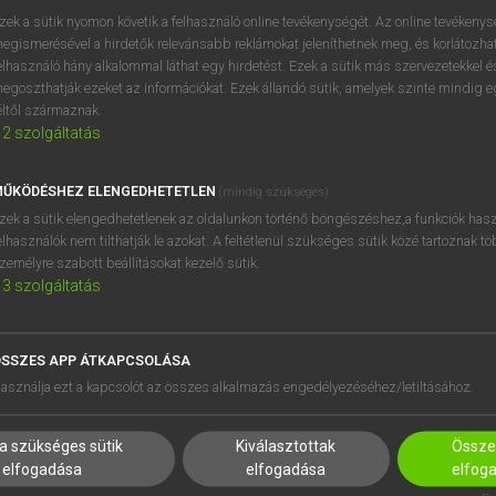
próbaverziójának elindítás
zek a sütik nyomon követik a felhasználó online tevékenységét. Az online tevékeny
BELÉPÉS
regisztrálok és
belépek
.
egismerésével a hirdetők relevánsabb reklámokat jeleníthetnek meg, és korlátozhat
elhasználó hány alkalommal láthat egy hirdetést. Ezek a sütik más szervezetekkel és
egoszthatják ezeket az információkat. Ezek állandó sütik, amelyek szinte mindig 
REGISZTRÁCIÓ
éltől származnak.
2
szolgáltatás
ŰKÖDÉSHEZ ELENGEDHETETLEN
(mindig szükséges)
zek a sütik elengedhetetlenek az oldalunkon történő böngészéshez,a funkciók hasz
elhasználók nem tilthatják le azokat. A feltétlenül szükséges sütik közé tartoznak t
zemélyre szabott beállításokat kezelő sütik.
3
szolgáltatás
SSZES APP ÁTKAPCSOLÁSA
HASZNÁLÓKNAK
SÚGÓ
asználja ezt a kapcsolót az összes alkalmazás engedélyezéséhez/letiltásához.
K
RÓLUNK
NTÉZMÉNYEKNEK
ELÉRHETŐSÉG
a szükséges sütik
Kiválasztottak
Összes
MEGOLDÁSOK
SÜTI BEÁLLÍTÁSOK
elfogadása
elfogadása
elfog