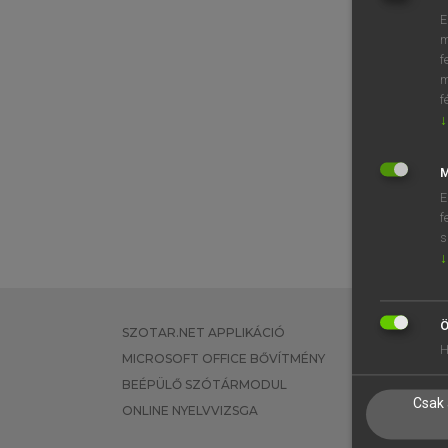
E
m
f
m
f
↓
M
E
f
s
↓
Ö
SZOTAR.NET APPLIKÁCIÓ
EGYÉNI FEL
H
MICROSOFT OFFICE BŐVÍTMÉNY
TANULÓKNA
BEÉPÜLŐ SZÓTÁRMODUL
OKTATÁSI I
Csak 
ONLINE NYELVVIZSGA
VÁLLALATI 