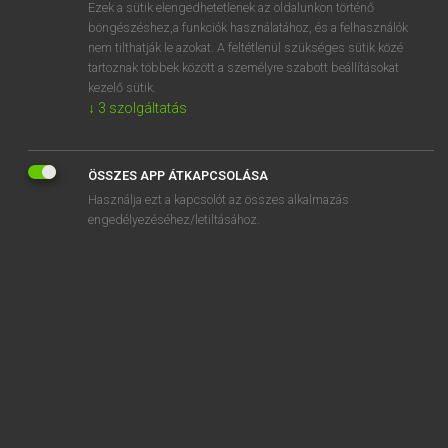
Ezek a sütik elengedhetetlenek az oldalunkon történő
böngészéshez,a funkciók használatához, és a felhasználók
nem tilthatják le azokat. A feltétlenül szükséges sütik közé
Henry Kammer, Boschné Ablonczy Emőke
tartoznak többek között a személyre szabott beállításokat
MAGYAR−HOLLAND SZÓTÁR
kezelő sütik.
↓
3
szolgáltatás
Kapcsolódó anyagok
megundorodik
ÖSSZES APP ÁTKAPCSOLÁSA
megúszik
Használja ezt a kapcsolót az összes alkalmazás
megutál
engedélyezéséhez/letiltásához.
megül
megünnepel
megünneplés
megüresedik
megürül
megüt