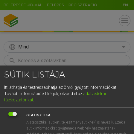
BELÉPÉS EDUID-VAL
BELÉPÉS
REGISZTRÁCIÓ
EN
menu
language
Mind
search
SÜTIK LISTÁJA
GR
KERESÉS
5
6
7
8
9
ö
ü
ó
Itt láthatja és testreszabhatja az önről gyűjtött információkat.
További információért kérjük, olvasd el az
adatvédelmi
r
t
z
u
i
o
p
ő
ú
HENRY KAMMER, BOSCHNÉ ABLONCZY EMŐKE
tájékoztatónkat
.
Magyar−holland szótár
g
h
j
k
l
é
á
ű
Ω
STATISZTIKA
v
b
n
m
,
.
-
AltGr
A statisztikai sütiket „teljesítménysütiknek” is nevezik. Ezek a
sütik információkat gyűjtenek a webhely használatának