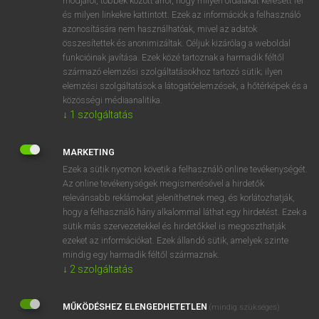
módjáról, többek között arról, hogy milyen oldalakat keresett fel
és milyen linkekre kattintott. Ezek az információk a felhasználó
VAN ELŐFIZETÉSED?
azonosítására nem használhatóak, mivel az adatok
összesítettek és anonimizáltak. Céljuk kizárólag a weboldal
Van előfizetésem a teljes szócikk megtekintéséhez.
funkcióinak javítása. Ezek közé tartoznak a harmadik féltől
származó elemzési szolgáltatásokhoz tartozó sütik; ilyen
BELÉPÉS
elemzési szolgáltatások a látogatóelemzések, a hőtérképek és a
közösségi médiaanalitika.
↓
1
szolgáltatás
MARKETING
Ezek a sütik nyomon követik a felhasználó online tevékenységét.
Az online tevékenységek megismerésével a hirdetők
NINCS ELŐFIZETÉSED?
relevánsabb reklámokat jeleníthetnek meg, és korlátozhatják,
Nincs regisztrációm és előfizetésem. A szótár 2 órás,
hogy a felhasználó hány alkalommal láthat egy hirdetést. Ezek a
díjmentes próbaverziójának elindításához regisztrálok és
sütik más szervezetekkel és hirdetőkkel is megoszthatják
belépek
.
ezeket az információkat. Ezek állandó sütik, amelyek szinte
mindig egy harmadik féltől származnak.
↓
2
szolgáltatás
REGISZTRÁCIÓ
MŰKÖDÉSHEZ ELENGEDHETETLEN
(mindig szükséges)