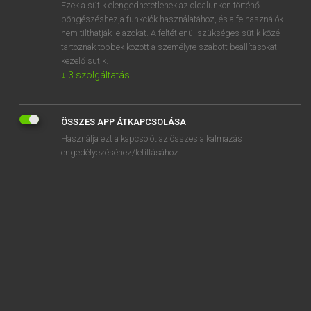
Ezek a sütik elengedhetetlenek az oldalunkon történő
böngészéshez,a funkciók használatához, és a felhasználók
nem tilthatják le azokat. A feltétlenül szükséges sütik közé
Henry Kammer, Boschné Ablonczy Emőke
tartoznak többek között a személyre szabott beállításokat
MAGYAR−HOLLAND SZÓTÁR
kezelő sütik.
↓
3
szolgáltatás
Kapcsolódó anyagok
gyűrűzik
ÖSSZES APP ÁTKAPCSOLÁSA
gyűszű
Használja ezt a kapcsolót az összes alkalmazás
gyűszűnyi
engedélyezéséhez/letiltásához.
gyűszűvirág
h
ha
hab
habar
habár