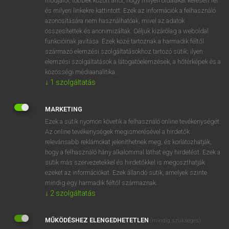
módjáról, többek között arról, hogy milyen oldalakat keresett fel
és milyen linkekre kattintott. Ezek az információk a felhasználó
VAN ELŐFIZETÉSED?
azonosítására nem használhatóak, mivel az adatok
összesítettek és anonimizáltak. Céljuk kizárólag a weboldal
Van előfizetésem a teljes szócikk megtekintéséhez.
funkcióinak javítása. Ezek közé tartoznak a harmadik féltől
származó elemzési szolgáltatásokhoz tartozó sütik; ilyen
BELÉPÉS
elemzési szolgáltatások a látogatóelemzések, a hőtérképek és a
közösségi médiaanalitika.
↓
1
szolgáltatás
MARKETING
Ezek a sütik nyomon követik a felhasználó online tevékenységét.
Az online tevékenységek megismerésével a hirdetők
NINCS ELŐFIZETÉSED?
relevánsabb reklámokat jeleníthetnek meg, és korlátozhatják,
Nincs regisztrációm és előfizetésem. A szótár 2 órás,
hogy a felhasználó hány alkalommal láthat egy hirdetést. Ezek a
díjmentes próbaverziójának elindításához regisztrálok és
sütik más szervezetekkel és hirdetőkkel is megoszthatják
belépek
.
ezeket az információkat. Ezek állandó sütik, amelyek szinte
mindig egy harmadik féltől származnak.
↓
2
szolgáltatás
REGISZTRÁCIÓ
MŰKÖDÉSHEZ ELENGEDHETETLEN
(mindig szükséges)