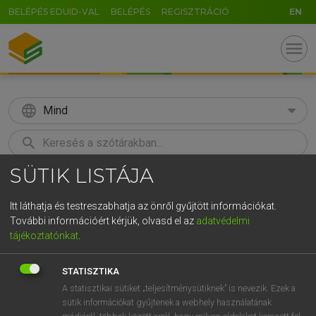
BELÉPÉS EDUID-VAL
BELÉPÉS
REGISZTRÁCIÓ
EN
menu
language
Mind
search
SÜTIK LISTÁJA
GR
KERESÉS
5
6
7
8
9
ö
ü
ó
Itt láthatja és testreszabhatja az önről gyűjtött információkat.
További információért kérjük, olvasd el az
adatvédelmi
r
t
z
u
i
o
p
ő
ú
HENRY KAMMER, BOSCHNÉ ABLONCZY EMŐKE
tájékoztatónkat
.
Magyar−holland szótár
g
h
j
k
l
é
á
ű
Ω
STATISZTIKA
v
b
n
m
,
.
-
AltGr
A statisztikai sütiket „teljesítménysütiknek” is nevezik. Ezek a
sütik információkat gyűjtenek a webhely használatának