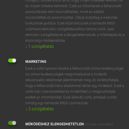
módjáról, többek között arról, hogy milyen oldalakat keresett fel
és milyen linkekre kattintott. Ezek az információk a felhasználó
VAN ELŐFIZETÉSED?
azonosítására nem használhatóak, mivel az adatok
összesítettek és anonimizáltak. Céljuk kizárólag a weboldal
Van előfizetésem a teljes szócikk megtekintéséhez.
funkcióinak javítása. Ezek közé tartoznak a harmadik féltől
származó elemzési szolgáltatásokhoz tartozó sütik; ilyen
BELÉPÉS
elemzési szolgáltatások a látogatóelemzések, a hőtérképek és a
közösségi médiaanalitika.
↓
1
szolgáltatás
MARKETING
Ezek a sütik nyomon követik a felhasználó online tevékenységét.
Az online tevékenységek megismerésével a hirdetők
NINCS ELŐFIZETÉSED?
relevánsabb reklámokat jeleníthetnek meg, és korlátozhatják,
Nincs regisztrációm és előfizetésem. A szótár 2 órás,
hogy a felhasználó hány alkalommal láthat egy hirdetést. Ezek a
díjmentes próbaverziójának elindításához regisztrálok és
sütik más szervezetekkel és hirdetőkkel is megoszthatják
belépek
.
ezeket az információkat. Ezek állandó sütik, amelyek szinte
mindig egy harmadik féltől származnak.
↓
2
szolgáltatás
REGISZTRÁCIÓ
MŰKÖDÉSHEZ ELENGEDHETETLEN
(mindig szükséges)