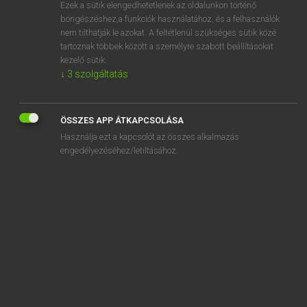
Ezek a sütik elengedhetetlenek az oldalunkon történő
böngészéshez,a funkciók használatához, és a felhasználók
nem tilthatják le azokat. A feltétlenül szükséges sütik közé
Henry Kammer, Boschné Ablonczy Emőke
tartoznak többek között a személyre szabott beállításokat
MAGYAR−HOLLAND SZÓTÁR
kezelő sütik.
↓
3
szolgáltatás
Kapcsolódó anyagok
gyűrűz
ÖSSZES APP ÁTKAPCSOLÁSA
gyűrűzik
Használja ezt a kapcsolót az összes alkalmazás
gyűszű
engedélyezéséhez/letiltásához.
gyűszűnyi
gyűszűvirág
h
ha
hab
habar