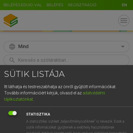
BELÉPÉS EDUID-VAL
BELÉPÉS
REGISZTRÁCIÓ
EN
menu
language
Mind
search
SÜTIK LISTÁJA
GR
KERESÉS
5
6
7
8
9
ö
ü
ó
Itt láthatja és testreszabhatja az önről gyűjtött információkat.
További információért kérjük, olvasd el az
adatvédelmi
r
t
z
u
i
o
p
ő
ú
HENRY KAMMER, BOSCHNÉ ABLONCZY EMŐKE
tájékoztatónkat
.
Magyar−holland szótár
g
h
j
k
l
é
á
ű
Ω
STATISZTIKA
v
b
n
m
,
.
-
AltGr
A statisztikai sütiket „teljesítménysütiknek” is nevezik. Ezek a
sütik információkat gyűjtenek a webhely használatának