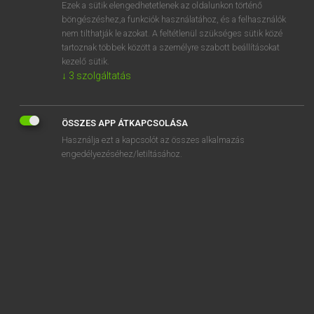
Ezek a sütik elengedhetetlenek az oldalunkon történő
böngészéshez,a funkciók használatához, és a felhasználók
nem tilthatják le azokat. A feltétlenül szükséges sütik közé
Henry Kammer, Boschné Ablonczy Emőke
tartoznak többek között a személyre szabott beállításokat
MAGYAR−HOLLAND SZÓTÁR
kezelő sütik.
↓
3
szolgáltatás
Kapcsolódó anyagok
fegyelmezetlen
ÖSSZES APP ÁTKAPCSOLÁSA
fegyelmezetlenség
Használja ezt a kapcsolót az összes alkalmazás
fegyelmezett
engedélyezéséhez/letiltásához.
fegyelmezettség
fegyelmi
fegyenc
fegyenclázadás
fegyencruha
fegyenctelep