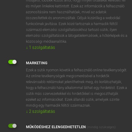
módjáról, többek között arról, hogy milyen oldalakat keresett fel
és milyen linkekre kattintott. Ezek az információk a felhasználó
VAN ELŐFIZETÉSED?
azonosítására nem használhatóak, mivel az adatok
összesítettek és anonimizáltak. Céljuk kizárólag a weboldal
Van előfizetésem a teljes szócikk megtekintéséhez.
funkcióinak javítása. Ezek közé tartoznak a harmadik féltől
származó elemzési szolgáltatásokhoz tartozó sütik; ilyen
BELÉPÉS
elemzési szolgáltatások a látogatóelemzések, a hőtérképek és a
közösségi médiaanalitika.
↓
1
szolgáltatás
MARKETING
Ezek a sütik nyomon követik a felhasználó online tevékenységét.
Az online tevékenységek megismerésével a hirdetők
NINCS ELŐFIZETÉSED?
relevánsabb reklámokat jeleníthetnek meg, és korlátozhatják,
Nincs regisztrációm és előfizetésem. A szótár 2 órás,
hogy a felhasználó hány alkalommal láthat egy hirdetést. Ezek a
díjmentes próbaverziójának elindításához regisztrálok és
sütik más szervezetekkel és hirdetőkkel is megoszthatják
belépek
.
ezeket az információkat. Ezek állandó sütik, amelyek szinte
mindig egy harmadik féltől származnak.
↓
2
szolgáltatás
REGISZTRÁCIÓ
MŰKÖDÉSHEZ ELENGEDHETETLEN
(mindig szükséges)