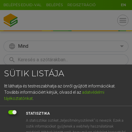
BELÉPÉS EDUID-VAL
BELÉPÉS
REGISZTRÁCIÓ
EN
menu
language
Mind
search
SÜTIK LISTÁJA
GR
KERESÉS
5
6
7
8
9
ö
ü
ó
Itt láthatja és testreszabhatja az önről gyűjtött információkat.
További információért kérjük, olvasd el az
adatvédelmi
r
t
z
u
i
o
p
ő
ú
HENRY KAMMER, BOSCHNÉ ABLONCZY EMŐKE
tájékoztatónkat
.
Magyar−holland szótár
g
h
j
k
l
é
á
ű
Ω
STATISZTIKA
v
b
n
m
,
.
-
AltGr
A statisztikai sütiket „teljesítménysütiknek” is nevezik. Ezek a
sütik információkat gyűjtenek a webhely használatának