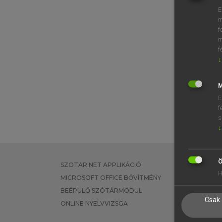
E
m
f
m
f
↓
M
E
f
s
↓
Ö
SZOTAR.NET APPLIKÁCIÓ
EGYÉNI FEL
H
MICROSOFT OFFICE BŐVÍTMÉNY
TANULÓKNA
BEÉPÜLŐ SZÓTÁRMODUL
OKTATÁSI I
Csak 
ONLINE NYELVVIZSGA
VÁLLALATI 