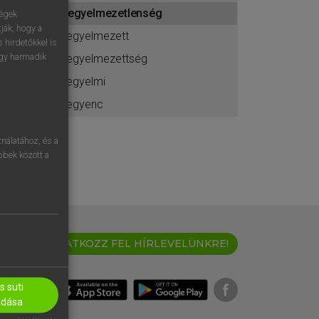
ához
fegyelmezetlenség
ségek
ják, hogy a
fegyelmezett
 hirdetőkkel is
egy harmadik
fegyelmezettség
fegyelmi
fegyenc
nálatához, és a
öbbek között a
IRATKOZZ FEL HÍRLEVELÜNKRE!
 süti
adása