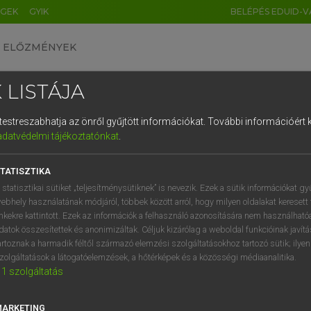
ÉGEK
GYIK
BELÉPÉS EDUID-V
ELŐZMÉNYEK
 LISTÁJA
és testreszabhatja az önről gyűjtött információkat.
További információért k
HU
DE
CN
FR
ES
IT
NL
RU
GR
adatvédelmi tájékoztatónkat
.
Y KAMMER, BOSCHNÉ ABLONCZY EMŐKE
1
2
3
4
5
6
7
8
9
ar−holland szótár
TATISZTIKA
q
w
e
r
t
z
u
i
 statisztikai sütiket „teljesítménysütiknek” is nevezik. Ezek a sütik információkat gy
ebhely használatának módjáról, többek között arról, hogy milyen oldalakat keresett 
a
s
d
f
g
h
j
k
l
é
inkekre kattintott. Ezek az információk a felhasználó azonosítására nem használható
datok összesítettek és anonimizáltak. Céljuk kizárólag a weboldal funkcióinak javít
í
y
x
c
v
b
n
m
,
.
artoznak a harmadik féltől származó elemzési szolgáltatásokhoz tartozó sütik; ilye
zolgáltatások a látogatóelemzések, a hőtérképek és a közösségi médiaanalitika.
VAN ELŐFIZETÉSED?
NINCS ELŐFIZETÉSED
1
szolgáltatás
előfizetésem a teljes szócikk
Nincs regisztrációm és előfiz
megtekintéséhez.
A szótár 2 órás, díjmente
MARKETING