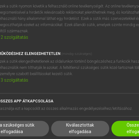
próbaverziójának elindítás
zek a sütik nyomon követik a felhasználó online tevékenységét. Az online tevékeny
BELÉPÉS
regisztrálok és
belépek
.
egismerésével a hirdetők relevánsabb reklámokat jeleníthetnek meg, és korlátozhat
elhasználó hány alkalommal láthat egy hirdetést. Ezek a sütik más szervezetekkel és
egoszthatják ezeket az információkat. Ezek állandó sütik, amelyek szinte mindig 
REGISZTRÁCIÓ
éltől származnak.
2
szolgáltatás
ŰKÖDÉSHEZ ELENGEDHETETLEN
(mindig szükséges)
zek a sütik elengedhetetlenek az oldalunkon történő böngészéshez,a funkciók hasz
elhasználók nem tilthatják le azokat. A feltétlenül szükséges sütik közé tartoznak t
zemélyre szabott beállításokat kezelő sütik.
3
szolgáltatás
SSZES APP ÁTKAPCSOLÁSA
HASZNÁLÓKNAK
SÚGÓ
asználja ezt a kapcsolót az összes alkalmazás engedélyezéséhez/letiltásához.
K
RÓLUNK
NTÉZMÉNYEKNEK
ELÉRHETŐSÉG
a szükséges sütik
Kiválasztottak
Összes
MEGOLDÁSOK
SÜTI BEÁLLÍTÁSOK
elfogadása
elfogadása
elfog