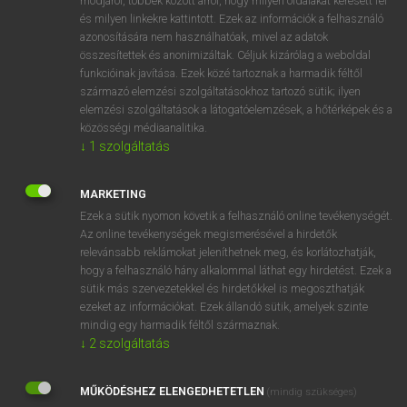
módjáról, többek között arról, hogy milyen oldalakat keresett fel
és milyen linkekre kattintott. Ezek az információk a felhasználó
VAN ELŐFIZETÉSED?
azonosítására nem használhatóak, mivel az adatok
összesítettek és anonimizáltak. Céljuk kizárólag a weboldal
Van előfizetésem a teljes szócikk megtekintéséhez.
funkcióinak javítása. Ezek közé tartoznak a harmadik féltől
származó elemzési szolgáltatásokhoz tartozó sütik; ilyen
BELÉPÉS
elemzési szolgáltatások a látogatóelemzések, a hőtérképek és a
közösségi médiaanalitika.
↓
1
szolgáltatás
MARKETING
Ezek a sütik nyomon követik a felhasználó online tevékenységét.
Az online tevékenységek megismerésével a hirdetők
NINCS ELŐFIZETÉSED?
relevánsabb reklámokat jeleníthetnek meg, és korlátozhatják,
Nincs regisztrációm és előfizetésem. A szótár 2 órás,
hogy a felhasználó hány alkalommal láthat egy hirdetést. Ezek a
díjmentes próbaverziójának elindításához regisztrálok és
sütik más szervezetekkel és hirdetőkkel is megoszthatják
belépek
.
ezeket az információkat. Ezek állandó sütik, amelyek szinte
mindig egy harmadik féltől származnak.
↓
2
szolgáltatás
REGISZTRÁCIÓ
MŰKÖDÉSHEZ ELENGEDHETETLEN
(mindig szükséges)