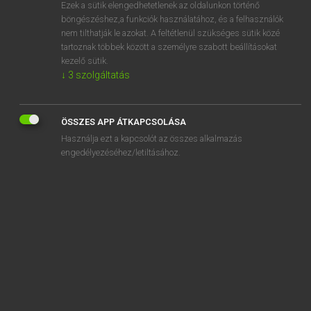
Ezek a sütik elengedhetetlenek az oldalunkon történő
böngészéshez,a funkciók használatához, és a felhasználók
nem tilthatják le azokat. A feltétlenül szükséges sütik közé
Bárdosi Vilmos, Szabó Dávid
tartoznak többek között a személyre szabott beállításokat
FRANCIA−MAGYAR SZÓTÁR
kezelő sütik.
↓
3
szolgáltatás
Kapcsolódó anyagok
circularité
ÖSSZES APP ÁTKAPCSOLÁSA
circulation
Használja ezt a kapcsolót az összes alkalmazás
circulatoire
engedélyezéséhez/letiltásához.
circuler
circumnavigation
circumpolaire
cire
ciré
cirer