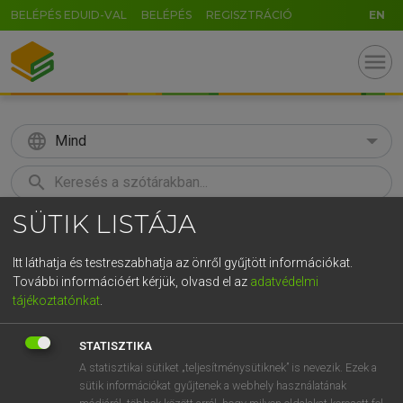
BELÉPÉS EDUID-VAL
BELÉPÉS
REGISZTRÁCIÓ
EN
menu
language
Mind
search
SÜTIK LISTÁJA
GR
KERESÉS
5
6
7
8
9
ö
ü
ó
Itt láthatja és testreszabhatja az önről gyűjtött információkat.
További információért kérjük, olvasd el az
adatvédelmi
r
t
z
u
i
o
p
ő
ú
BÁRDOSI VILMOS, SZABÓ DÁVID
tájékoztatónkat
.
Francia−magyar szótár
g
h
j
k
l
é
á
ű
Ω
STATISZTIKA
v
b
n
m
,
.
-
AltGr
A statisztikai sütiket „teljesítménysütiknek” is nevezik. Ezek a
sütik információkat gyűjtenek a webhely használatának