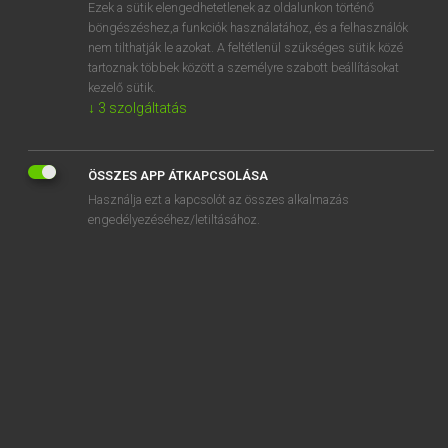
Ezek a sütik elengedhetetlenek az oldalunkon történő
böngészéshez,a funkciók használatához, és a felhasználók
nem tilthatják le azokat. A feltétlenül szükséges sütik közé
Bárdosi Vilmos, Szabó Dávid
tartoznak többek között a személyre szabott beállításokat
FRANCIA−MAGYAR SZÓTÁR
kezelő sütik.
↓
3
szolgáltatás
Kapcsolódó anyagok
circulant
ÖSSZES APP ÁTKAPCSOLÁSA
circularité
Használja ezt a kapcsolót az összes alkalmazás
circulation
engedélyezéséhez/letiltásához.
circulatoire
circuler
circumnavigation
circumpolaire
cire
ciré