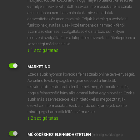
módjáról, többek között arról, hogy milyen oldalakat keresett fel
és milyen linkekre kattintott. Ezek az információk a felhasználó
VAN ELŐFIZETÉSED?
azonosítására nem használhatóak, mivel az adatok
összesítettek és anonimizáltak. Céljuk kizárólag a weboldal
Van előfizetésem a teljes szócikk megtekintéséhez.
funkcióinak javítása. Ezek közé tartoznak a harmadik féltől
származó elemzési szolgáltatásokhoz tartozó sütik; ilyen
BELÉPÉS
elemzési szolgáltatások a látogatóelemzések, a hőtérképek és a
közösségi médiaanalitika.
↓
1
szolgáltatás
MARKETING
Ezek a sütik nyomon követik a felhasználó online tevékenységét.
Az online tevékenységek megismerésével a hirdetők
NINCS ELŐFIZETÉSED?
relevánsabb reklámokat jeleníthetnek meg, és korlátozhatják,
Nincs regisztrációm és előfizetésem. A szótár 2 órás,
hogy a felhasználó hány alkalommal láthat egy hirdetést. Ezek a
díjmentes próbaverziójának elindításához regisztrálok és
sütik más szervezetekkel és hirdetőkkel is megoszthatják
belépek
.
ezeket az információkat. Ezek állandó sütik, amelyek szinte
mindig egy harmadik féltől származnak.
↓
2
szolgáltatás
REGISZTRÁCIÓ
MŰKÖDÉSHEZ ELENGEDHETETLEN
(mindig szükséges)