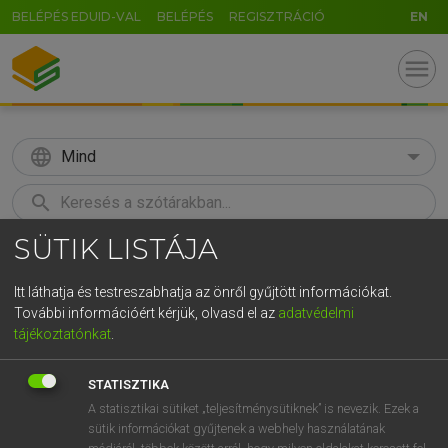
BELÉPÉS EDUID-VAL
BELÉPÉS
REGISZTRÁCIÓ
EN
menu
language
Mind
search
SÜTIK LISTÁJA
GR
KERESÉS
5
6
7
8
9
ö
ü
ó
Itt láthatja és testreszabhatja az önről gyűjtött információkat.
További információért kérjük, olvasd el az
adatvédelmi
r
t
z
u
i
o
p
ő
ú
BÁRDOSI VILMOS, SZABÓ DÁVID
tájékoztatónkat
.
Francia−magyar szótár
g
h
j
k
l
é
á
ű
Ω
STATISZTIKA
v
b
n
m
,
.
-
AltGr
A statisztikai sütiket „teljesítménysütiknek” is nevezik. Ezek a
sütik információkat gyűjtenek a webhely használatának