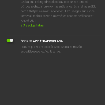
Ezek a sütik elengedhetetlenek az oldalunkon történő
böngészéshez,a funkciók használatához, és a felhasználók
nem tilthatják le azokat. A feltétlenül szükséges sütik közé
Bárdosi Vilmos, Szabó Dávid
tartoznak többek között a személyre szabott beállításokat
FRANCIA−MAGYAR SZÓTÁR
kezelő sütik.
↓
3
szolgáltatás
Kapcsolódó anyagok
chlorate
ÖSSZES APP ÁTKAPCSOLÁSA
chlore
Használja ezt a kapcsolót az összes alkalmazás
chloré
engedélyezéséhez/letiltásához.
chlorer
chlorhydrate
chlorhydrique
chlorique
chloro-
chloroforme