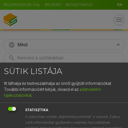
BELÉPÉS EDUID-VAL
BELÉPÉS
REGISZTRÁCIÓ
EN
menu
language
Mind
search
SÜTIK LISTÁJA
GR
KERESÉS
5
6
7
8
9
ö
ü
ó
Itt láthatja és testreszabhatja az önről gyűjtött információkat.
További információért kérjük, olvasd el az
adatvédelmi
r
t
z
u
i
o
p
ő
ú
BÁRDOSI VILMOS, SZABÓ DÁVID
tájékoztatónkat
.
Francia−magyar szótár
g
h
j
k
l
é
á
ű
Ω
STATISZTIKA
v
b
n
m
,
.
-
AltGr
A statisztikai sütiket „teljesítménysütiknek” is nevezik. Ezek a
sütik információkat gyűjtenek a webhely használatának