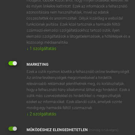
módjáról, többek között arról, hogy milyen oldalakat keresett fel
és milyen linkekre kattintott. Ezek az információk a felhasználó
VAN ELŐFIZETÉSED?
azonosítására nem használhatóak, mivel az adatok
összesítettek és anonimizáltak. Céljuk kizárólag a weboldal
Van előfizetésem a teljes szócikk megtekintéséhez.
funkcióinak javítása. Ezek közé tartoznak a harmadik féltől
származó elemzési szolgáltatásokhoz tartozó sütik; ilyen
BELÉPÉS
elemzési szolgáltatások a látogatóelemzések, a hőtérképek és a
közösségi médiaanalitika.
↓
1
szolgáltatás
MARKETING
Ezek a sütik nyomon követik a felhasználó online tevékenységét.
Az online tevékenységek megismerésével a hirdetők
NINCS ELŐFIZETÉSED?
relevánsabb reklámokat jeleníthetnek meg, és korlátozhatják,
Nincs regisztrációm és előfizetésem. A szótár 2 órás,
hogy a felhasználó hány alkalommal láthat egy hirdetést. Ezek a
díjmentes próbaverziójának elindításához regisztrálok és
sütik más szervezetekkel és hirdetőkkel is megoszthatják
belépek
.
ezeket az információkat. Ezek állandó sütik, amelyek szinte
mindig egy harmadik féltől származnak.
↓
2
szolgáltatás
REGISZTRÁCIÓ
MŰKÖDÉSHEZ ELENGEDHETETLEN
(mindig szükséges)