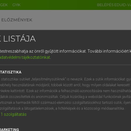
ÉGEK
GYIK
BELÉPÉS EDUID-V
ELŐZMÉNYEK
 LISTÁJA
és testreszabhatja az önről gyűjtött információkat.
További információért k
HU
DE
CN
FR
ES
IT
NL
RU
GR
adatvédelmi tájékoztatónkat
.
SI VILMOS, SZABÓ DÁVID
1
2
3
4
5
6
7
8
9
cia−magyar szótár
TATISZTIKA
q
w
e
r
t
z
u
i
 statisztikai sütiket „teljesítménysütiknek” is nevezik. Ezek a sütik információkat gy
ebhely használatának módjáról, többek között arról, hogy milyen oldalakat keresett 
a
s
d
f
g
h
j
k
l
é
inkekre kattintott. Ezek az információk a felhasználó azonosítására nem használható
datok összesítettek és anonimizáltak. Céljuk kizárólag a weboldal funkcióinak javít
í
y
x
c
v
b
n
m
,
.
artoznak a harmadik féltől származó elemzési szolgáltatásokhoz tartozó sütik; ilye
zolgáltatások a látogatóelemzések, a hőtérképek és a közösségi médiaanalitika.
VAN ELŐFIZETÉSED?
NINCS ELŐFIZETÉSED
1
szolgáltatás
előfizetésem a teljes szócikk
Nincs regisztrációm és előfiz
megtekintéséhez.
A szótár 2 órás, díjmente
MARKETING