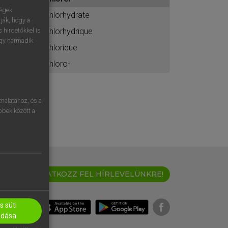
ához
ségek
chlorhydrate
ják, hogy a
chlorhydrique
 hirdetőkkel is
egy harmadik
chlorique
chloro-
nálatához, és a
öbbek között a
IRATKOZZ FEL HÍRLEVELÜNKRE!
 süti
adása