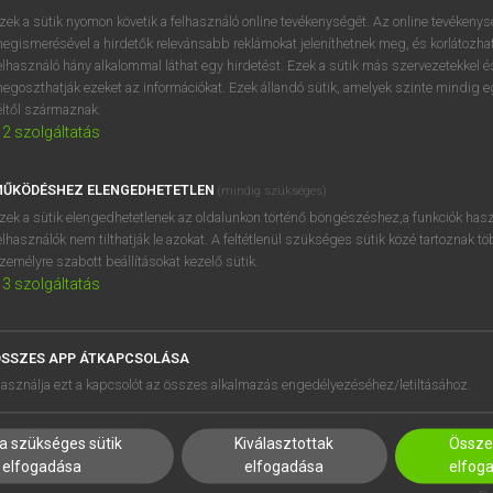
próbaverziójának elindítás
zek a sütik nyomon követik a felhasználó online tevékenységét. Az online tevékeny
BELÉPÉS
regisztrálok és
belépek
.
egismerésével a hirdetők relevánsabb reklámokat jeleníthetnek meg, és korlátozhat
elhasználó hány alkalommal láthat egy hirdetést. Ezek a sütik más szervezetekkel és
egoszthatják ezeket az információkat. Ezek állandó sütik, amelyek szinte mindig 
REGISZTRÁCIÓ
éltől származnak.
2
szolgáltatás
ŰKÖDÉSHEZ ELENGEDHETETLEN
(mindig szükséges)
zek a sütik elengedhetetlenek az oldalunkon történő böngészéshez,a funkciók hasz
elhasználók nem tilthatják le azokat. A feltétlenül szükséges sütik közé tartoznak t
zemélyre szabott beállításokat kezelő sütik.
3
szolgáltatás
SSZES APP ÁTKAPCSOLÁSA
HASZNÁLÓKNAK
SÚGÓ
asználja ezt a kapcsolót az összes alkalmazás engedélyezéséhez/letiltásához.
K
RÓLUNK
NTÉZMÉNYEKNEK
ELÉRHETŐSÉG
a szükséges sütik
Kiválasztottak
Összes
MEGOLDÁSOK
SÜTI BEÁLLÍTÁSOK
elfogadása
elfogadása
elfog