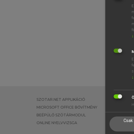
E
m
f
m
f
↓
M
E
f
s
↓
Ö
SZOTAR.NET APPLIKÁCIÓ
EGYÉNI FEL
H
MICROSOFT OFFICE BŐVÍTMÉNY
TANULÓKNA
BEÉPÜLŐ SZÓTÁRMODUL
OKTATÁSI I
Csak 
ONLINE NYELVVIZSGA
VÁLLALATI 