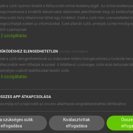
próbaverziójának elindítás
zek a sütik nyomon követik a felhasználó online tevékenységét. Az online tevékeny
BELÉPÉS
regisztrálok és
belépek
.
egismerésével a hirdetők relevánsabb reklámokat jeleníthetnek meg, és korlátozhat
elhasználó hány alkalommal láthat egy hirdetést. Ezek a sütik más szervezetekkel és
egoszthatják ezeket az információkat. Ezek állandó sütik, amelyek szinte mindig 
REGISZTRÁCIÓ
éltől származnak.
2
szolgáltatás
ŰKÖDÉSHEZ ELENGEDHETETLEN
(mindig szükséges)
zek a sütik elengedhetetlenek az oldalunkon történő böngészéshez,a funkciók hasz
elhasználók nem tilthatják le azokat. A feltétlenül szükséges sütik közé tartoznak t
zemélyre szabott beállításokat kezelő sütik.
3
szolgáltatás
SSZES APP ÁTKAPCSOLÁSA
HASZNÁLÓKNAK
SÚGÓ
asználja ezt a kapcsolót az összes alkalmazás engedélyezéséhez/letiltásához.
K
RÓLUNK
NTÉZMÉNYEKNEK
ELÉRHETŐSÉG
a szükséges sütik
Kiválasztottak
Összes
MEGOLDÁSOK
SÜTI BEÁLLÍTÁSOK
elfogadása
elfogadása
elfog