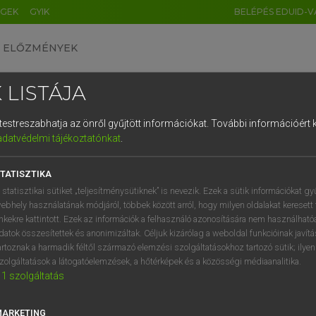
ÉGEK
GYIK
BELÉPÉS EDUID-V
ELŐZMÉNYEK
 LISTÁJA
és testreszabhatja az önről gyűjtött információkat.
További információért k
HU
DE
CN
FR
ES
IT
NL
RU
GR
adatvédelmi tájékoztatónkat
.
SI VILMOS, SZABÓ DÁVID
1
2
3
4
5
6
7
8
9
cia−magyar szótár
TATISZTIKA
q
w
e
r
t
z
u
i
 statisztikai sütiket „teljesítménysütiknek” is nevezik. Ezek a sütik információkat gy
ebhely használatának módjáról, többek között arról, hogy milyen oldalakat keresett 
a
s
d
f
g
h
j
k
l
é
inkekre kattintott. Ezek az információk a felhasználó azonosítására nem használható
datok összesítettek és anonimizáltak. Céljuk kizárólag a weboldal funkcióinak javít
í
y
x
c
v
b
n
m
,
.
artoznak a harmadik féltől származó elemzési szolgáltatásokhoz tartozó sütik; ilye
zolgáltatások a látogatóelemzések, a hőtérképek és a közösségi médiaanalitika.
VAN ELŐFIZETÉSED?
NINCS ELŐFIZETÉSED
1
szolgáltatás
előfizetésem a teljes szócikk
Nincs regisztrációm és előfiz
megtekintéséhez.
A szótár 2 órás, díjmente
MARKETING