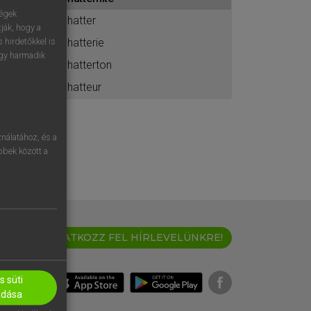
ához
ségek
chatter
ják, hogy a
chatterie
 hirdetőkkel is
egy harmadik
chatterton
chatteur
nálatához, és a
öbbek között a
IRATKOZZ FEL HÍRLEVELÜNKRE!
 süti
adása