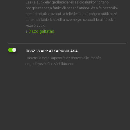
Ezek a sütik elengedhetetlenek az oldalunkon történő
böngészéshez,a funkciók használatához, és a felhasználók
nem tilthatják le azokat. A feltétlenül szükséges sütik közé
Bárdosi Vilmos, Szabó Dávid
tartoznak többek között a személyre szabott beállításokat
FRANCIA−MAGYAR SZÓTÁR
kezelő sütik.
↓
3
szolgáltatás
Kapcsolódó anyagok
chatouillis
ÖSSZES APP ÁTKAPCSOLÁSA
chatoyant
Használja ezt a kapcsolót az összes alkalmazás
chatoyer
engedélyezéséhez/letiltásához.
châtrer
chatte
chattemite
chatter
chatterie
chatterton