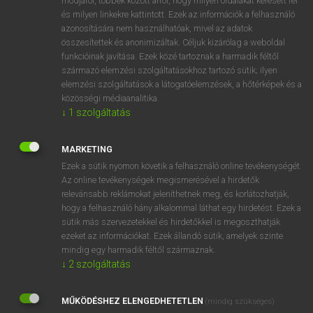
módjáról, többek között arról, hogy milyen oldalakat keresett fel
és milyen linkekre kattintott. Ezek az információk a felhasználó
VAN ELŐFIZETÉSED?
azonosítására nem használhatóak, mivel az adatok
összesítettek és anonimizáltak. Céljuk kizárólag a weboldal
Van előfizetésem a teljes szócikk megtekintéséhez.
funkcióinak javítása. Ezek közé tartoznak a harmadik féltől
származó elemzési szolgáltatásokhoz tartozó sütik; ilyen
BELÉPÉS
elemzési szolgáltatások a látogatóelemzések, a hőtérképek és a
közösségi médiaanalitika.
↓
1
szolgáltatás
MARKETING
Ezek a sütik nyomon követik a felhasználó online tevékenységét.
Az online tevékenységek megismerésével a hirdetők
NINCS ELŐFIZETÉSED?
relevánsabb reklámokat jeleníthetnek meg, és korlátozhatják,
Nincs regisztrációm és előfizetésem. A szótár 2 órás,
hogy a felhasználó hány alkalommal láthat egy hirdetést. Ezek a
díjmentes próbaverziójának elindításához regisztrálok és
sütik más szervezetekkel és hirdetőkkel is megoszthatják
belépek
.
ezeket az információkat. Ezek állandó sütik, amelyek szinte
mindig egy harmadik féltől származnak.
↓
2
szolgáltatás
REGISZTRÁCIÓ
MŰKÖDÉSHEZ ELENGEDHETETLEN
(mindig szükséges)