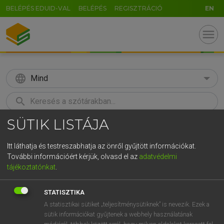
BELÉPÉS EDUID-VAL
BELÉPÉS
REGISZTRÁCIÓ
EN
menu
language
Mind
search
SÜTIK LISTÁJA
GR
KERESÉS
5
6
7
8
9
ö
ü
ó
Itt láthatja és testreszabhatja az önről gyűjtött információkat.
További információért kérjük, olvasd el az
adatvédelmi
r
t
z
u
i
o
p
ő
ú
BÁRDOSI VILMOS, SZABÓ DÁVID
tájékoztatónkat
.
Francia−magyar szótár
g
h
j
k
l
é
á
ű
Ω
STATISZTIKA
v
b
n
m
,
.
-
AltGr
A statisztikai sütiket „teljesítménysütiknek” is nevezik. Ezek a
sütik információkat gyűjtenek a webhely használatának