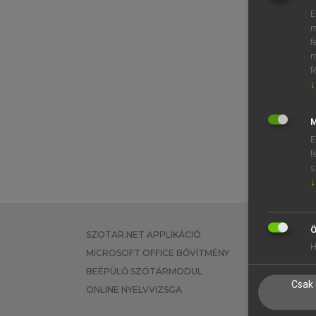
E
m
f
m
f
↓
M
E
f
s
↓
Ö
SZOTAR.NET APPLIKÁCIÓ
EGYÉNI FEL
H
MICROSOFT OFFICE BŐVÍTMÉNY
TANULÓKNA
BEÉPÜLŐ SZÓTÁRMODUL
OKTATÁSI I
Csak 
ONLINE NYELVVIZSGA
VÁLLALATI 