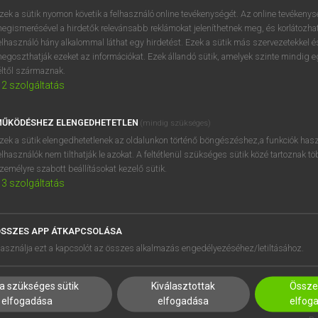
próbaverziójának elindítás
zek a sütik nyomon követik a felhasználó online tevékenységét. Az online tevékeny
BELÉPÉS
regisztrálok és
belépek
.
egismerésével a hirdetők relevánsabb reklámokat jeleníthetnek meg, és korlátozhat
elhasználó hány alkalommal láthat egy hirdetést. Ezek a sütik más szervezetekkel és
egoszthatják ezeket az információkat. Ezek állandó sütik, amelyek szinte mindig 
REGISZTRÁCIÓ
éltől származnak.
2
szolgáltatás
ŰKÖDÉSHEZ ELENGEDHETETLEN
(mindig szükséges)
zek a sütik elengedhetetlenek az oldalunkon történő böngészéshez,a funkciók hasz
elhasználók nem tilthatják le azokat. A feltétlenül szükséges sütik közé tartoznak t
zemélyre szabott beállításokat kezelő sütik.
3
szolgáltatás
SSZES APP ÁTKAPCSOLÁSA
HASZNÁLÓKNAK
SÚGÓ
asználja ezt a kapcsolót az összes alkalmazás engedélyezéséhez/letiltásához.
K
RÓLUNK
NTÉZMÉNYEKNEK
ELÉRHETŐSÉG
a szükséges sütik
Kiválasztottak
Összes
MEGOLDÁSOK
SÜTI BEÁLLÍTÁSOK
elfogadása
elfogadása
elfog