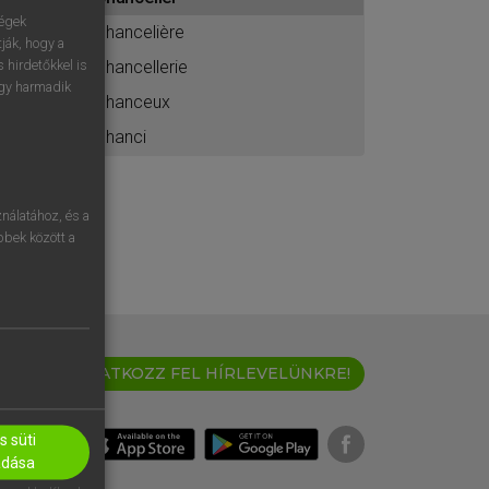
ához
ségek
chancelière
ják, hogy a
chancellerie
 hirdetőkkel is
egy harmadik
chanceux
chanci
nálatához, és a
öbbek között a
IRATKOZZ FEL HÍRLEVELÜNKRE!
 süti
adása