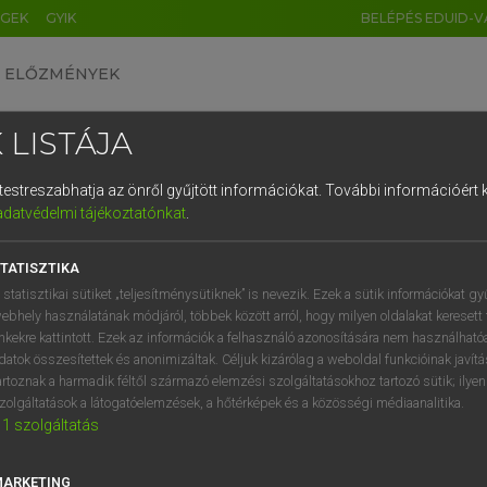
ÉGEK
GYIK
BELÉPÉS EDUID-V
ELŐZMÉNYEK
 LISTÁJA
és testreszabhatja az önről gyűjtött információkat.
További információért k
HU
DE
CN
FR
ES
IT
NL
RU
GR
adatvédelmi tájékoztatónkat
.
SI VILMOS, SZABÓ DÁVID
1
2
3
4
5
6
7
8
9
cia−magyar szótár
TATISZTIKA
q
w
e
r
t
z
u
i
 statisztikai sütiket „teljesítménysütiknek” is nevezik. Ezek a sütik információkat gy
ebhely használatának módjáról, többek között arról, hogy milyen oldalakat keresett 
a
s
d
f
g
h
j
k
l
é
inkekre kattintott. Ezek az információk a felhasználó azonosítására nem használható
datok összesítettek és anonimizáltak. Céljuk kizárólag a weboldal funkcióinak javít
í
y
x
c
v
b
n
m
,
.
artoznak a harmadik féltől származó elemzési szolgáltatásokhoz tartozó sütik; ilye
zolgáltatások a látogatóelemzések, a hőtérképek és a közösségi médiaanalitika.
VAN ELŐFIZETÉSED?
NINCS ELŐFIZETÉSED
1
szolgáltatás
előfizetésem a teljes szócikk
Nincs regisztrációm és előfiz
megtekintéséhez.
A szótár 2 órás, díjmente
MARKETING