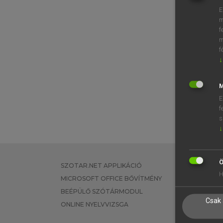
E
m
f
m
f
↓
M
E
f
s
↓
Ö
SZOTAR.NET APPLIKÁCIÓ
EGYÉNI FEL
H
MICROSOFT OFFICE BŐVÍTMÉNY
TANULÓKNA
BEÉPÜLŐ SZÓTÁRMODUL
OKTATÁSI I
Csak 
ONLINE NYELVVIZSGA
VÁLLALATI 