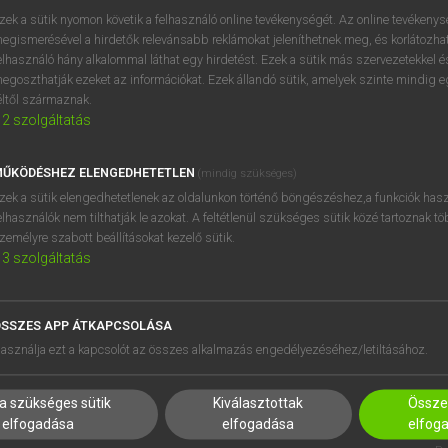
próbaverziójának elindítás
zek a sütik nyomon követik a felhasználó online tevékenységét. Az online tevékeny
BELÉPÉS
regisztrálok és
belépek
.
egismerésével a hirdetők relevánsabb reklámokat jeleníthetnek meg, és korlátozhat
elhasználó hány alkalommal láthat egy hirdetést. Ezek a sütik más szervezetekkel és
egoszthatják ezeket az információkat. Ezek állandó sütik, amelyek szinte mindig 
REGISZTRÁCIÓ
éltől származnak.
2
szolgáltatás
ŰKÖDÉSHEZ ELENGEDHETETLEN
(mindig szükséges)
zek a sütik elengedhetetlenek az oldalunkon történő böngészéshez,a funkciók hasz
elhasználók nem tilthatják le azokat. A feltétlenül szükséges sütik közé tartoznak t
zemélyre szabott beállításokat kezelő sütik.
3
szolgáltatás
SSZES APP ÁTKAPCSOLÁSA
HASZNÁLÓKNAK
SÚGÓ
asználja ezt a kapcsolót az összes alkalmazás engedélyezéséhez/letiltásához.
K
RÓLUNK
NTÉZMÉNYEKNEK
ELÉRHETŐSÉG
a szükséges sütik
Kiválasztottak
Összes
MEGOLDÁSOK
SÜTI BEÁLLÍTÁSOK
elfogadása
elfogadása
elfog