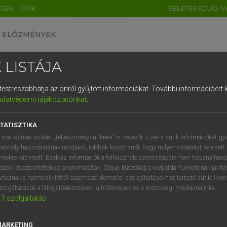
ÉGEK
GYIK
BELÉPÉS EDUID-V
ELŐZMÉNYEK
 LISTÁJA
és testreszabhatja az önről gyűjtött információkat.
További információért k
HU
DE
CN
FR
ES
IT
NL
RU
GR
adatvédelmi tájékoztatónkat
.
SI VILMOS, SZABÓ DÁVID
1
2
3
4
5
6
7
8
9
cia−magyar szótár
TATISZTIKA
q
w
e
r
t
z
u
i
 statisztikai sütiket „teljesítménysütiknek” is nevezik. Ezek a sütik információkat gy
ebhely használatának módjáról, többek között arról, hogy milyen oldalakat keresett 
a
s
d
f
g
h
j
k
l
é
inkekre kattintott. Ezek az információk a felhasználó azonosítására nem használható
datok összesítettek és anonimizáltak. Céljuk kizárólag a weboldal funkcióinak javít
í
y
x
c
v
b
n
m
,
.
artoznak a harmadik féltől származó elemzési szolgáltatásokhoz tartozó sütik; ilye
zolgáltatások a látogatóelemzések, a hőtérképek és a közösségi médiaanalitika.
VAN ELŐFIZETÉSED?
NINCS ELŐFIZETÉSED
1
szolgáltatás
előfizetésem a teljes szócikk
Nincs regisztrációm és előfiz
megtekintéséhez.
A szótár 2 órás, díjmente
MARKETING