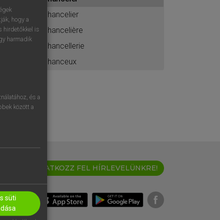
ához
ségek
chancelier
ják, hogy a
chancelière
 hirdetőkkel is
egy harmadik
chancellerie
chanceux
nálatához, és a
öbbek között a
IRATKOZZ FEL HÍRLEVELÜNKRE!
 süti
adása