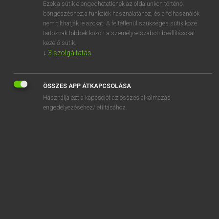
Ezek a sütik elengedhetetlenek az oldalunkon történő
böngészéshez,a funkciók használatához, és a felhasználók
nem tilthatják le azokat. A feltétlenül szükséges sütik közé
Bárdosi Vilmos, Szabó Dávid
tartoznak többek között a személyre szabott beállításokat
FRANCIA−MAGYAR SZÓTÁR
kezelő sütik.
↓
3
szolgáltatás
Kapcsolódó anyagok
blister
ÖSSZES APP ÁTKAPCSOLÁSA
blistériser
Használja ezt a kapcsolót az összes alkalmazás
blitz
engedélyezéséhez/letiltásához.
blitzkrieg
blizzard
bloc
blocage
blocaille
bloc-calendrier