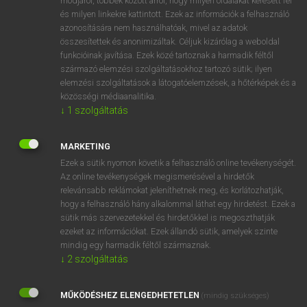
módjáról, többek között arról, hogy milyen oldalakat keresett fel
és milyen linkekre kattintott. Ezek az információk a felhasználó
VAN ELŐFIZETÉSED?
azonosítására nem használhatóak, mivel az adatok
összesítettek és anonimizáltak. Céljuk kizárólag a weboldal
Van előfizetésem a teljes szócikk megtekintéséhez.
funkcióinak javítása. Ezek közé tartoznak a harmadik féltől
származó elemzési szolgáltatásokhoz tartozó sütik; ilyen
BELÉPÉS
elemzési szolgáltatások a látogatóelemzések, a hőtérképek és a
közösségi médiaanalitika.
↓
1
szolgáltatás
MARKETING
Ezek a sütik nyomon követik a felhasználó online tevékenységét.
Az online tevékenységek megismerésével a hirdetők
NINCS ELŐFIZETÉSED?
relevánsabb reklámokat jeleníthetnek meg, és korlátozhatják,
Nincs regisztrációm és előfizetésem. A szótár 2 órás,
hogy a felhasználó hány alkalommal láthat egy hirdetést. Ezek a
díjmentes próbaverziójának elindításához regisztrálok és
sütik más szervezetekkel és hirdetőkkel is megoszthatják
belépek
.
ezeket az információkat. Ezek állandó sütik, amelyek szinte
mindig egy harmadik féltől származnak.
↓
2
szolgáltatás
REGISZTRÁCIÓ
MŰKÖDÉSHEZ ELENGEDHETETLEN
(mindig szükséges)