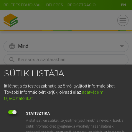
BELÉPÉS EDUID-VAL
BELÉPÉS
REGISZTRÁCIÓ
EN
menu
language
Mind
search
SÜTIK LISTÁJA
GR
KERESÉS
5
6
7
8
9
ö
ü
ó
Itt láthatja és testreszabhatja az önről gyűjtött információkat.
További információért kérjük, olvasd el az
adatvédelmi
r
t
z
u
i
o
p
ő
ú
BÁRDOSI VILMOS, SZABÓ DÁVID
tájékoztatónkat
.
Francia−magyar szótár
g
h
j
k
l
é
á
ű
Ω
STATISZTIKA
v
b
n
m
,
.
-
AltGr
A statisztikai sütiket „teljesítménysütiknek” is nevezik. Ezek a
sütik információkat gyűjtenek a webhely használatának