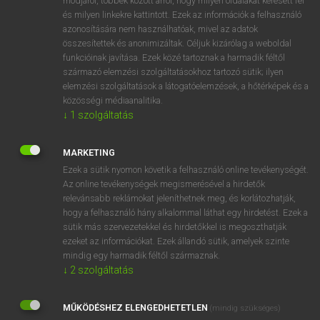
módjáról, többek között arról, hogy milyen oldalakat keresett fel
és milyen linkekre kattintott. Ezek az információk a felhasználó
VAN ELŐFIZETÉSED?
azonosítására nem használhatóak, mivel az adatok
összesítettek és anonimizáltak. Céljuk kizárólag a weboldal
Van előfizetésem a teljes szócikk megtekintéséhez.
funkcióinak javítása. Ezek közé tartoznak a harmadik féltől
származó elemzési szolgáltatásokhoz tartozó sütik; ilyen
BELÉPÉS
elemzési szolgáltatások a látogatóelemzések, a hőtérképek és a
közösségi médiaanalitika.
↓
1
szolgáltatás
MARKETING
Ezek a sütik nyomon követik a felhasználó online tevékenységét.
Az online tevékenységek megismerésével a hirdetők
NINCS ELŐFIZETÉSED?
relevánsabb reklámokat jeleníthetnek meg, és korlátozhatják,
Nincs regisztrációm és előfizetésem. A szótár 2 órás,
hogy a felhasználó hány alkalommal láthat egy hirdetést. Ezek a
díjmentes próbaverziójának elindításához regisztrálok és
sütik más szervezetekkel és hirdetőkkel is megoszthatják
belépek
.
ezeket az információkat. Ezek állandó sütik, amelyek szinte
mindig egy harmadik féltől származnak.
↓
2
szolgáltatás
REGISZTRÁCIÓ
MŰKÖDÉSHEZ ELENGEDHETETLEN
(mindig szükséges)