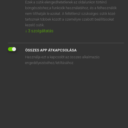
Ezek a sütik elengedhetetlenek az oldalunkon történő
böngészéshez,a funkciók használatához, és a felhasználók
nem tilthatják le azokat. A feltétlenül szükséges sütik közé
Bárdosi Vilmos, Szabó Dávid
tartoznak többek között a személyre szabott beállításokat
FRANCIA−MAGYAR SZÓTÁR
kezelő sütik.
↓
3
szolgáltatás
Kapcsolódó anyagok
blinis
ÖSSZES APP ÁTKAPCSOLÁSA
blister
Használja ezt a kapcsolót az összes alkalmazás
blistériser
engedélyezéséhez/letiltásához.
blitz
blitzkrieg
blizzard
bloc
blocage
blocaille