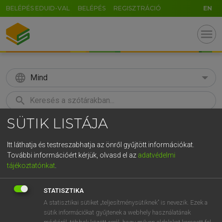
BELÉPÉS EDUID-VAL
BELÉPÉS
REGISZTRÁCIÓ
EN
menu
language
Mind
search
SÜTIK LISTÁJA
GR
KERESÉS
5
6
7
8
9
ö
ü
ó
Itt láthatja és testreszabhatja az önről gyűjtött információkat.
További információért kérjük, olvasd el az
adatvédelmi
r
t
z
u
i
o
p
ő
ú
BÁRDOSI VILMOS, SZABÓ DÁVID
tájékoztatónkat
.
Francia−magyar szótár
g
h
j
k
l
é
á
ű
Ω
STATISZTIKA
v
b
n
m
,
.
-
AltGr
A statisztikai sütiket „teljesítménysütiknek” is nevezik. Ezek a
sütik információkat gyűjtenek a webhely használatának