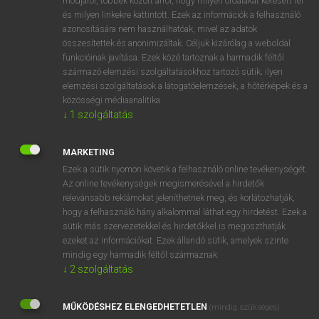
módjáról, többek között arról, hogy milyen oldalakat keresett fel
és milyen linkekre kattintott. Ezek az információk a felhasználó
VAN ELŐFIZETÉSED?
azonosítására nem használhatóak, mivel az adatok
összesítettek és anonimizáltak. Céljuk kizárólag a weboldal
Van előfizetésem a teljes szócikk megtekintéséhez.
funkcióinak javítása. Ezek közé tartoznak a harmadik féltől
származó elemzési szolgáltatásokhoz tartozó sütik; ilyen
BELÉPÉS
elemzési szolgáltatások a látogatóelemzések, a hőtérképek és a
közösségi médiaanalitika.
↓
1
szolgáltatás
MARKETING
Ezek a sütik nyomon követik a felhasználó online tevékenységét.
Az online tevékenységek megismerésével a hirdetők
NINCS ELŐFIZETÉSED?
relevánsabb reklámokat jeleníthetnek meg, és korlátozhatják,
Nincs regisztrációm és előfizetésem. A szótár 2 órás,
hogy a felhasználó hány alkalommal láthat egy hirdetést. Ezek a
díjmentes próbaverziójának elindításához regisztrálok és
sütik más szervezetekkel és hirdetőkkel is megoszthatják
belépek
.
ezeket az információkat. Ezek állandó sütik, amelyek szinte
mindig egy harmadik féltől származnak.
↓
2
szolgáltatás
REGISZTRÁCIÓ
MŰKÖDÉSHEZ ELENGEDHETETLEN
(mindig szükséges)