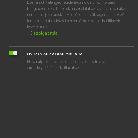
Ezek a sütik elengedhetetlenek az oldalunkon történő
böngészéshez,a funkciók használatához, és a felhasználók
nem tilthatják le azokat. A feltétlenül szükséges sütik közé
Bárdosi Vilmos, Szabó Dávid
tartoznak többek között a személyre szabott beállításokat
FRANCIA−MAGYAR SZÓTÁR
kezelő sütik.
↓
3
szolgáltatás
Kapcsolódó anyagok
bissection
ÖSSZES APP ÁTKAPCSOLÁSA
bissectrice
Használja ezt a kapcsolót az összes alkalmazás
bisser
engedélyezéséhez/letiltásához.
bissextile
bistorte
bistouille
bistouri
bistre
bistré