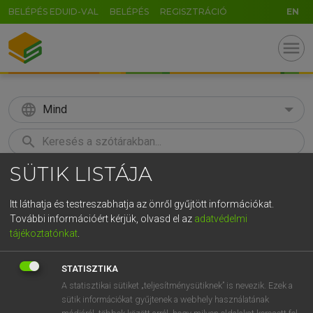
BELÉPÉS EDUID-VAL
BELÉPÉS
REGISZTRÁCIÓ
EN
menu
language
Mind
search
SÜTIK LISTÁJA
GR
KERESÉS
5
6
7
8
9
ö
ü
ó
Itt láthatja és testreszabhatja az önről gyűjtött információkat.
További információért kérjük, olvasd el az
adatvédelmi
r
t
z
u
i
o
p
ő
ú
BÁRDOSI VILMOS, SZABÓ DÁVID
tájékoztatónkat
.
Francia−magyar szótár
g
h
j
k
l
é
á
ű
Ω
STATISZTIKA
v
b
n
m
,
.
-
AltGr
A statisztikai sütiket „teljesítménysütiknek” is nevezik. Ezek a
sütik információkat gyűjtenek a webhely használatának