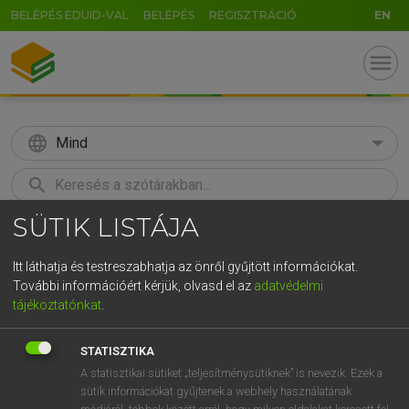
BELÉPÉS EDUID-VAL
BELÉPÉS
REGISZTRÁCIÓ
EN
menu
language
Mind
search
SÜTIK LISTÁJA
GR
KERESÉS
5
6
7
8
9
ö
ü
ó
Itt láthatja és testreszabhatja az önről gyűjtött információkat.
További információért kérjük, olvasd el az
adatvédelmi
r
t
z
u
i
o
p
ő
ú
BÁRDOSI VILMOS, SZABÓ DÁVID
tájékoztatónkat
.
Francia−magyar szótár
g
h
j
k
l
é
á
ű
Ω
STATISZTIKA
v
b
n
m
,
.
-
AltGr
A statisztikai sütiket „teljesítménysütiknek” is nevezik. Ezek a
sütik információkat gyűjtenek a webhely használatának