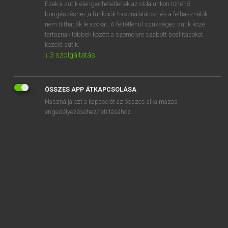
Ezek a sütik elengedhetetlenek az oldalunkon történő
böngészéshez,a funkciók használatához, és a felhasználók
nem tilthatják le azokat. A feltétlenül szükséges sütik közé
Bárdosi Vilmos, Szabó Dávid
tartoznak többek között a személyre szabott beállításokat
FRANCIA−MAGYAR SZÓTÁR
kezelő sütik.
↓
3
szolgáltatás
Kapcsolódó anyagok
bissecteur
ÖSSZES APP ÁTKAPCSOLÁSA
bissection
Használja ezt a kapcsolót az összes alkalmazás
bissectrice
engedélyezéséhez/letiltásához.
bisser
bissextile
bistorte
bistouille
bistouri
bistre