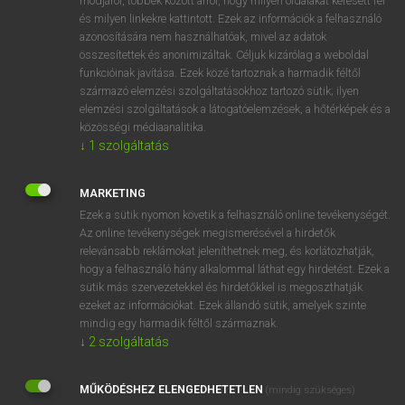
módjáról, többek között arról, hogy milyen oldalakat keresett fel
és milyen linkekre kattintott. Ezek az információk a felhasználó
VAN ELŐFIZETÉSED?
azonosítására nem használhatóak, mivel az adatok
összesítettek és anonimizáltak. Céljuk kizárólag a weboldal
Van előfizetésem a teljes szócikk megtekintéséhez.
funkcióinak javítása. Ezek közé tartoznak a harmadik féltől
származó elemzési szolgáltatásokhoz tartozó sütik; ilyen
BELÉPÉS
elemzési szolgáltatások a látogatóelemzések, a hőtérképek és a
közösségi médiaanalitika.
↓
1
szolgáltatás
MARKETING
Ezek a sütik nyomon követik a felhasználó online tevékenységét.
Az online tevékenységek megismerésével a hirdetők
NINCS ELŐFIZETÉSED?
relevánsabb reklámokat jeleníthetnek meg, és korlátozhatják,
Nincs regisztrációm és előfizetésem. A szótár 2 órás,
hogy a felhasználó hány alkalommal láthat egy hirdetést. Ezek a
díjmentes próbaverziójának elindításához regisztrálok és
sütik más szervezetekkel és hirdetőkkel is megoszthatják
belépek
.
ezeket az információkat. Ezek állandó sütik, amelyek szinte
mindig egy harmadik féltől származnak.
↓
2
szolgáltatás
REGISZTRÁCIÓ
MŰKÖDÉSHEZ ELENGEDHETETLEN
(mindig szükséges)