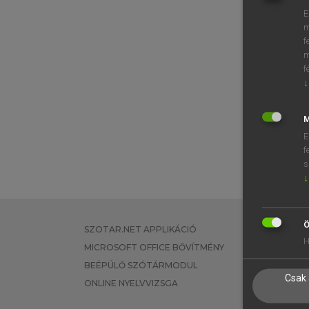
E
m
f
m
f
↓
M
E
f
s
↓
Ö
SZOTAR.NET APPLIKÁCIÓ
EGYÉNI FEL
H
MICROSOFT OFFICE BŐVÍTMÉNY
TANULÓKNA
BEÉPÜLŐ SZÓTÁRMODUL
OKTATÁSI I
Csak 
ONLINE NYELVVIZSGA
VÁLLALATI 