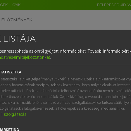
ÉGEK
GYIK
BELÉPÉS EDUID-V
ELŐZMÉNYEK
 LISTÁJA
és testreszabhatja az önről gyűjtött információkat.
További információért k
HU
DE
CN
FR
ES
IT
NL
RU
GR
adatvédelmi tájékoztatónkat
.
SI VILMOS, SZABÓ DÁVID
1
2
3
4
5
6
7
8
9
cia−magyar szótár
TATISZTIKA
q
w
e
r
t
z
u
i
 statisztikai sütiket „teljesítménysütiknek” is nevezik. Ezek a sütik információkat gy
ebhely használatának módjáról, többek között arról, hogy milyen oldalakat keresett 
a
s
d
f
g
h
j
k
l
é
inkekre kattintott. Ezek az információk a felhasználó azonosítására nem használható
datok összesítettek és anonimizáltak. Céljuk kizárólag a weboldal funkcióinak javít
í
y
x
c
v
b
n
m
,
.
artoznak a harmadik féltől származó elemzési szolgáltatásokhoz tartozó sütik; ilye
zolgáltatások a látogatóelemzések, a hőtérképek és a közösségi médiaanalitika.
VAN ELŐFIZETÉSED?
NINCS ELŐFIZETÉSED
1
szolgáltatás
előfizetésem a teljes szócikk
Nincs regisztrációm és előfiz
megtekintéséhez.
A szótár 2 órás, díjmente
MARKETING