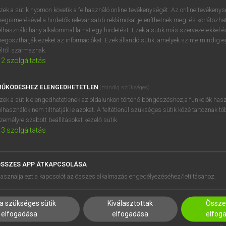
próbaverziójának elindítás
zek a sütik nyomon követik a felhasználó online tevékenységét. Az online tevékeny
BELÉPÉS
regisztrálok és
belépek
.
egismerésével a hirdetők relevánsabb reklámokat jeleníthetnek meg, és korlátozhat
elhasználó hány alkalommal láthat egy hirdetést. Ezek a sütik más szervezetekkel és
egoszthatják ezeket az információkat. Ezek állandó sütik, amelyek szinte mindig 
REGISZTRÁCIÓ
éltől származnak.
2
szolgáltatás
ŰKÖDÉSHEZ ELENGEDHETETLEN
(mindig szükséges)
zek a sütik elengedhetetlenek az oldalunkon történő böngészéshez,a funkciók hasz
elhasználók nem tilthatják le azokat. A feltétlenül szükséges sütik közé tartoznak t
zemélyre szabott beállításokat kezelő sütik.
3
szolgáltatás
SSZES APP ÁTKAPCSOLÁSA
HASZNÁLÓKNAK
SÚGÓ
asználja ezt a kapcsolót az összes alkalmazás engedélyezéséhez/letiltásához.
K
RÓLUNK
NTÉZMÉNYEKNEK
ELÉRHETŐSÉG
a szükséges sütik
Kiválasztottak
Összes
MEGOLDÁSOK
SÜTI BEÁLLÍTÁSOK
elfogadása
elfogadása
elfog