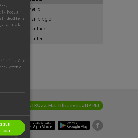
ához
ségek
cranio-
ják, hogy a
craniologie
 hirdetőkkel is
egy harmadik
crantage
cranter
nálatához, és a
öbbek között a
IRATKOZZ FEL HÍRLEVELÜNKRE!
 süti
adása