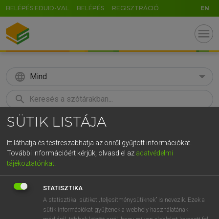
BELÉPÉS EDUID-VAL
BELÉPÉS
REGISZTRÁCIÓ
EN
menu
language
Mind
search
SÜTIK LISTÁJA
GR
KERESÉS
5
6
7
8
9
ö
ü
ó
Itt láthatja és testreszabhatja az önről gyűjtött információkat.
További információért kérjük, olvasd el az
adatvédelmi
r
t
z
u
i
o
p
ő
ú
BÁRDOSI VILMOS, SZABÓ DÁVID
tájékoztatónkat
.
Francia−magyar szótár
g
h
j
k
l
é
á
ű
Ω
STATISZTIKA
v
b
n
m
,
.
-
AltGr
A statisztikai sütiket „teljesítménysütiknek” is nevezik. Ezek a
sütik információkat gyűjtenek a webhely használatának