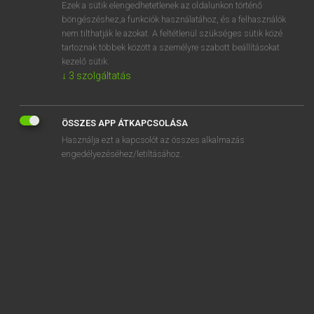
Ezek a sütik elengedhetetlenek az oldalunkon történő
böngészéshez,a funkciók használatához, és a felhasználók
nem tilthatják le azokat. A feltétlenül szükséges sütik közé
Bárdosi Vilmos, Szabó Dávid
tartoznak többek között a személyre szabott beállításokat
FRANCIA−MAGYAR SZÓTÁR
kezelő sütik.
↓
3
szolgáltatás
Kapcsolódó anyagok
cran
ÖSSZES APP ÁTKAPCSOLÁSA
crâne
Használja ezt a kapcsolót az összes alkalmazás
crânement
engedélyezéséhez/letiltásához.
crâner
crânerie
crâneur
crânien
cranio-
craniologie