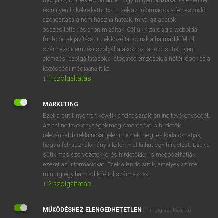
módjáról, többek között arról, hogy milyen oldalakat keresett fel
és milyen linkekre kattintott. Ezek az információk a felhasználó
VAN ELŐFIZETÉSED?
azonosítására nem használhatóak, mivel az adatok
összesítettek és anonimizáltak. Céljuk kizárólag a weboldal
Van előfizetésem a teljes szócikk megtekintéséhez.
funkcióinak javítása. Ezek közé tartoznak a harmadik féltől
származó elemzési szolgáltatásokhoz tartozó sütik; ilyen
BELÉPÉS
elemzési szolgáltatások a látogatóelemzések, a hőtérképek és a
közösségi médiaanalitika.
↓
1
szolgáltatás
MARKETING
Ezek a sütik nyomon követik a felhasználó online tevékenységét.
Az online tevékenységek megismerésével a hirdetők
NINCS ELŐFIZETÉSED?
relevánsabb reklámokat jeleníthetnek meg, és korlátozhatják,
Nincs regisztrációm és előfizetésem. A szótár 2 órás,
hogy a felhasználó hány alkalommal láthat egy hirdetést. Ezek a
díjmentes próbaverziójának elindításához regisztrálok és
sütik más szervezetekkel és hirdetőkkel is megoszthatják
belépek
.
ezeket az információkat. Ezek állandó sütik, amelyek szinte
mindig egy harmadik féltől származnak.
↓
2
szolgáltatás
REGISZTRÁCIÓ
MŰKÖDÉSHEZ ELENGEDHETETLEN
(mindig szükséges)