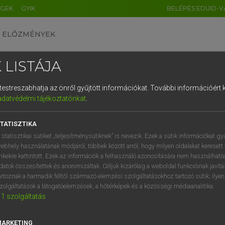
ÉGEK
GYIK
BELÉPÉS EDUID-V
ELŐZMÉNYEK
 LISTÁJA
és testreszabhatja az önről gyűjtött információkat.
További információért k
HU
DE
CN
FR
ES
IT
NL
RU
GR
adatvédelmi tájékoztatónkat
.
SI VILMOS, SZABÓ DÁVID
1
2
3
4
5
6
7
8
9
cia−magyar szótár
TATISZTIKA
q
w
e
r
t
z
u
i
 statisztikai sütiket „teljesítménysütiknek” is nevezik. Ezek a sütik információkat gy
ebhely használatának módjáról, többek között arról, hogy milyen oldalakat keresett 
a
s
d
f
g
h
j
k
l
é
inkekre kattintott. Ezek az információk a felhasználó azonosítására nem használható
datok összesítettek és anonimizáltak. Céljuk kizárólag a weboldal funkcióinak javít
í
y
x
c
v
b
n
m
,
.
artoznak a harmadik féltől származó elemzési szolgáltatásokhoz tartozó sütik; ilye
zolgáltatások a látogatóelemzések, a hőtérképek és a közösségi médiaanalitika.
VAN ELŐFIZETÉSED?
NINCS ELŐFIZETÉSED
1
szolgáltatás
előfizetésem a teljes szócikk
Nincs regisztrációm és előfiz
megtekintéséhez.
A szótár 2 órás, díjmente
MARKETING