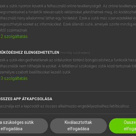
próbaverziójának elindítás
zek a sütik nyomon követik a felhasználó online tevékenységét. Az online tevékeny
BELÉPÉS
regisztrálok és
belépek
.
egismerésével a hirdetők relevánsabb reklámokat jeleníthetnek meg, és korlátozhat
elhasználó hány alkalommal láthat egy hirdetést. Ezek a sütik más szervezetekkel és
egoszthatják ezeket az információkat. Ezek állandó sütik, amelyek szinte mindig 
REGISZTRÁCIÓ
éltől származnak.
2
szolgáltatás
ŰKÖDÉSHEZ ELENGEDHETETLEN
(mindig szükséges)
zek a sütik elengedhetetlenek az oldalunkon történő böngészéshez,a funkciók hasz
elhasználók nem tilthatják le azokat. A feltétlenül szükséges sütik közé tartoznak t
zemélyre szabott beállításokat kezelő sütik.
3
szolgáltatás
SSZES APP ÁTKAPCSOLÁSA
HASZNÁLÓKNAK
SÚGÓ
asználja ezt a kapcsolót az összes alkalmazás engedélyezéséhez/letiltásához.
K
RÓLUNK
NTÉZMÉNYEKNEK
ELÉRHETŐSÉG
a szükséges sütik
Kiválasztottak
Összes
MEGOLDÁSOK
SÜTI BEÁLLÍTÁSOK
elfogadása
elfogadása
elfog