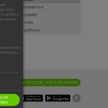
ához
ségek
cordialement
ják, hogy a
cordialité
 hirdetőkkel is
egy harmadik
cordier
cordiforme
nálatához, és a
öbbek között a
IRATKOZZ FEL HÍRLEVELÜNKRE!
 süti
adása