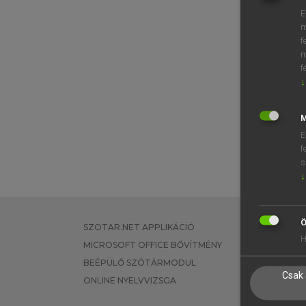
E
m
f
m
f
↓
M
E
f
s
↓
Ö
SZOTAR.NET APPLIKÁCIÓ
EGYÉNI FEL
H
MICROSOFT OFFICE BŐVÍTMÉNY
TANULÓKNA
BEÉPÜLŐ SZÓTÁRMODUL
OKTATÁSI I
Csak 
ONLINE NYELVVIZSGA
VÁLLALATI 