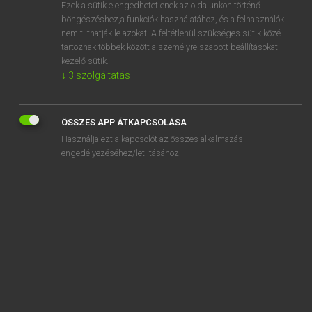
Ezek a sütik elengedhetetlenek az oldalunkon történő
böngészéshez,a funkciók használatához, és a felhasználók
nem tilthatják le azokat. A feltétlenül szükséges sütik közé
Bárdosi Vilmos, Szabó Dávid
tartoznak többek között a személyre szabott beállításokat
FRANCIA−MAGYAR SZÓTÁR
kezelő sütik.
↓
3
szolgáltatás
Kapcsolódó anyagok
cordeler
ÖSSZES APP ÁTKAPCSOLÁSA
cordelette
Használja ezt a kapcsolót az összes alkalmazás
cordelier
engedélyezéséhez/letiltásához.
cordelière
corder
corderie
cordi-
cordial
cordialement