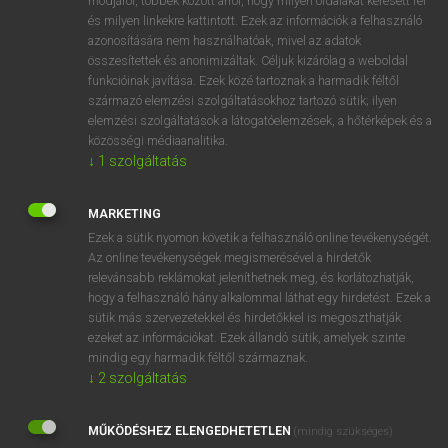
módjáról, többek között arról, hogy milyen oldalakat keresett fel
és milyen linkekre kattintott. Ezek az információk a felhasználó
VAN ELŐFIZETÉSED?
azonosítására nem használhatóak, mivel az adatok
összesítettek és anonimizáltak. Céljuk kizárólag a weboldal
Van előfizetésem a teljes szócikk megtekintéséhez.
funkcióinak javítása. Ezek közé tartoznak a harmadik féltől
származó elemzési szolgáltatásokhoz tartozó sütik; ilyen
BELÉPÉS
elemzési szolgáltatások a látogatóelemzések, a hőtérképek és a
közösségi médiaanalitika.
↓
1
szolgáltatás
MARKETING
Ezek a sütik nyomon követik a felhasználó online tevékenységét.
Az online tevékenységek megismerésével a hirdetők
NINCS ELŐFIZETÉSED?
relevánsabb reklámokat jeleníthetnek meg, és korlátozhatják,
Nincs regisztrációm és előfizetésem. A szótár 2 órás,
hogy a felhasználó hány alkalommal láthat egy hirdetést. Ezek a
díjmentes próbaverziójának elindításához regisztrálok és
sütik más szervezetekkel és hirdetőkkel is megoszthatják
belépek
.
ezeket az információkat. Ezek állandó sütik, amelyek szinte
mindig egy harmadik féltől származnak.
↓
2
szolgáltatás
REGISZTRÁCIÓ
MŰKÖDÉSHEZ ELENGEDHETETLEN
(mindig szükséges)