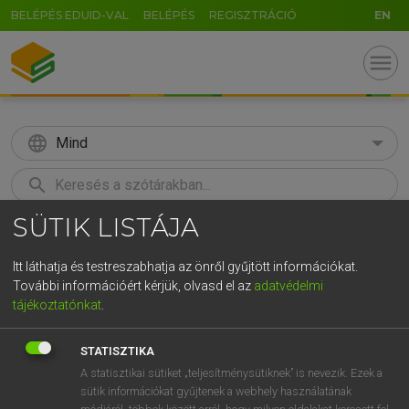
BELÉPÉS EDUID-VAL
BELÉPÉS
REGISZTRÁCIÓ
EN
menu
language
Mind
search
SÜTIK LISTÁJA
GR
KERESÉS
5
6
7
8
9
ö
ü
ó
Itt láthatja és testreszabhatja az önről gyűjtött információkat.
További információért kérjük, olvasd el az
adatvédelmi
r
t
z
u
i
o
p
ő
ú
BÁRDOSI VILMOS, SZABÓ DÁVID
tájékoztatónkat
.
Francia−magyar szótár
g
h
j
k
l
é
á
ű
Ω
STATISZTIKA
v
b
n
m
,
.
-
AltGr
A statisztikai sütiket „teljesítménysütiknek” is nevezik. Ezek a
sütik információkat gyűjtenek a webhely használatának