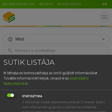
BELÉPÉS EDUID-VAL
BELÉPÉS
REGISZTRÁCIÓ
EN
menu
language
Mind
search
SÜTIK LISTÁJA
GR
KERESÉS
5
6
7
8
9
ö
ü
ó
Itt láthatja és testreszabhatja az önről gyűjtött információkat.
További információért kérjük, olvasd el az
adatvédelmi
r
t
z
u
i
o
p
ő
ú
BÁRDOSI VILMOS, SZABÓ DÁVID
tájékoztatónkat
.
Francia−magyar szótár
g
h
j
k
l
é
á
ű
Ω
STATISZTIKA
v
b
n
m
,
.
-
AltGr
A statisztikai sütiket „teljesítménysütiknek” is nevezik. Ezek a
sütik információkat gyűjtenek a webhely használatának