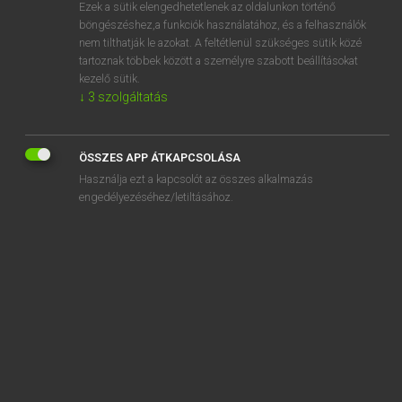
Ezek a sütik elengedhetetlenek az oldalunkon történő
böngészéshez,a funkciók használatához, és a felhasználók
nem tilthatják le azokat. A feltétlenül szükséges sütik közé
Bárdosi Vilmos, Szabó Dávid
tartoznak többek között a személyre szabott beállításokat
FRANCIA−MAGYAR SZÓTÁR
kezelő sütik.
↓
3
szolgáltatás
Kapcsolódó anyagok
Coran
ÖSSZES APP ÁTKAPCSOLÁSA
coranique
Használja ezt a kapcsolót az összes alkalmazás
corapport
engedélyezéséhez/letiltásához.
corapporteur
corbeau
corbeille
corbillard
corbillat
corbillon