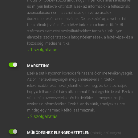
módjáról, többek között arról, hogy milyen oldalakat keresett fel
és milyen linkekre kattintott. Ezek az információk a felhasználó
VAN ELŐFIZETÉSED?
azonosítására nem használhatóak, mivel az adatok
összesítettek és anonimizáltak. Céljuk kizárólag a weboldal
Van előfizetésem a teljes szócikk megtekintéséhez.
funkcióinak javítása. Ezek közé tartoznak a harmadik féltől
származó elemzési szolgáltatásokhoz tartozó sütik; ilyen
BELÉPÉS
elemzési szolgáltatások a látogatóelemzések, a hőtérképek és a
közösségi médiaanalitika.
↓
1
szolgáltatás
MARKETING
Ezek a sütik nyomon követik a felhasználó online tevékenységét.
Az online tevékenységek megismerésével a hirdetők
NINCS ELŐFIZETÉSED?
relevánsabb reklámokat jeleníthetnek meg, és korlátozhatják,
Nincs regisztrációm és előfizetésem. A szótár 2 órás,
hogy a felhasználó hány alkalommal láthat egy hirdetést. Ezek a
díjmentes próbaverziójának elindításához regisztrálok és
sütik más szervezetekkel és hirdetőkkel is megoszthatják
belépek
.
ezeket az információkat. Ezek állandó sütik, amelyek szinte
mindig egy harmadik féltől származnak.
↓
2
szolgáltatás
REGISZTRÁCIÓ
MŰKÖDÉSHEZ ELENGEDHETETLEN
(mindig szükséges)