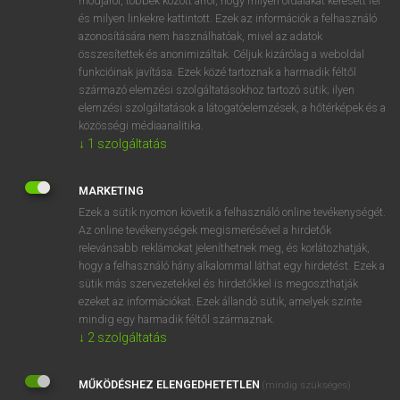
módjáról, többek között arról, hogy milyen oldalakat keresett fel
és milyen linkekre kattintott. Ezek az információk a felhasználó
VAN ELŐFIZETÉSED?
azonosítására nem használhatóak, mivel az adatok
összesítettek és anonimizáltak. Céljuk kizárólag a weboldal
Van előfizetésem a teljes szócikk megtekintéséhez.
funkcióinak javítása. Ezek közé tartoznak a harmadik féltől
származó elemzési szolgáltatásokhoz tartozó sütik; ilyen
BELÉPÉS
elemzési szolgáltatások a látogatóelemzések, a hőtérképek és a
közösségi médiaanalitika.
↓
1
szolgáltatás
MARKETING
Ezek a sütik nyomon követik a felhasználó online tevékenységét.
Az online tevékenységek megismerésével a hirdetők
NINCS ELŐFIZETÉSED?
relevánsabb reklámokat jeleníthetnek meg, és korlátozhatják,
Nincs regisztrációm és előfizetésem. A szótár 2 órás,
hogy a felhasználó hány alkalommal láthat egy hirdetést. Ezek a
díjmentes próbaverziójának elindításához regisztrálok és
sütik más szervezetekkel és hirdetőkkel is megoszthatják
belépek
.
ezeket az információkat. Ezek állandó sütik, amelyek szinte
mindig egy harmadik féltől származnak.
↓
2
szolgáltatás
REGISZTRÁCIÓ
MŰKÖDÉSHEZ ELENGEDHETETLEN
(mindig szükséges)