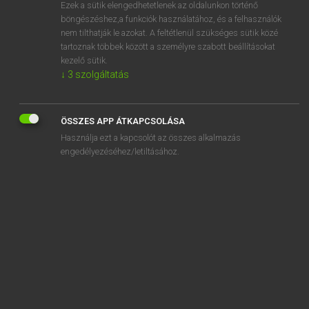
Ezek a sütik elengedhetetlenek az oldalunkon történő
böngészéshez,a funkciók használatához, és a felhasználók
nem tilthatják le azokat. A feltétlenül szükséges sütik közé
Bárdosi Vilmos, Szabó Dávid
tartoznak többek között a személyre szabott beállításokat
FRANCIA−MAGYAR SZÓTÁR
kezelő sütik.
↓
3
szolgáltatás
Kapcsolódó anyagok
coralline
ÖSSZES APP ÁTKAPCSOLÁSA
Coran
Használja ezt a kapcsolót az összes alkalmazás
coranique
engedélyezéséhez/letiltásához.
corapport
corapporteur
corbeau
corbeille
corbillard
corbillat