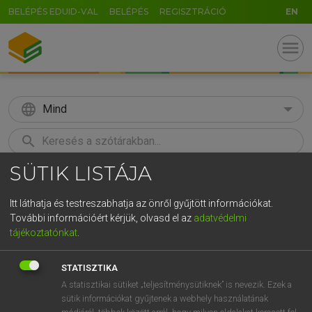
BELÉPÉS EDUID-VAL
BELÉPÉS
REGISZTRÁCIÓ
EN
menu
language
Mind
search
SÜTIK LISTÁJA
GR
KERESÉS
5
6
7
8
9
ö
ü
ó
Itt láthatja és testreszabhatja az önről gyűjtött információkat.
További információért kérjük, olvasd el az
adatvédelmi
r
t
z
u
i
o
p
ő
ú
BÁRDOSI VILMOS, SZABÓ DÁVID
tájékoztatónkat
.
Francia−magyar szótár
g
h
j
k
l
é
á
ű
Ω
STATISZTIKA
v
b
n
m
,
.
-
AltGr
A statisztikai sütiket „teljesítménysütiknek” is nevezik. Ezek a
sütik információkat gyűjtenek a webhely használatának