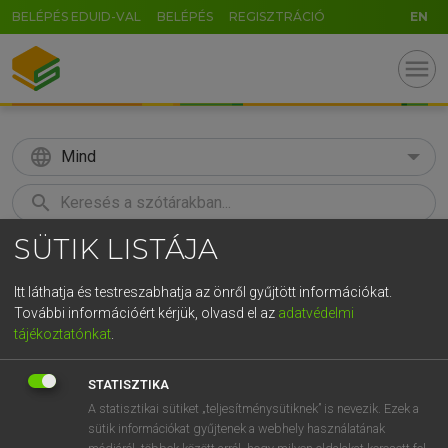
BELÉPÉS EDUID-VAL
BELÉPÉS
REGISZTRÁCIÓ
EN
menu
language
Mind
search
SÜTIK LISTÁJA
GR
KERESÉS
5
6
7
8
9
ö
ü
ó
Itt láthatja és testreszabhatja az önről gyűjtött információkat.
További információért kérjük, olvasd el az
adatvédelmi
r
t
z
u
i
o
p
ő
ú
BÁRDOSI VILMOS, SZABÓ DÁVID
tájékoztatónkat
.
Francia−magyar szótár
g
h
j
k
l
é
á
ű
Ω
STATISZTIKA
v
b
n
m
,
.
-
AltGr
A statisztikai sütiket „teljesítménysütiknek” is nevezik. Ezek a
sütik információkat gyűjtenek a webhely használatának