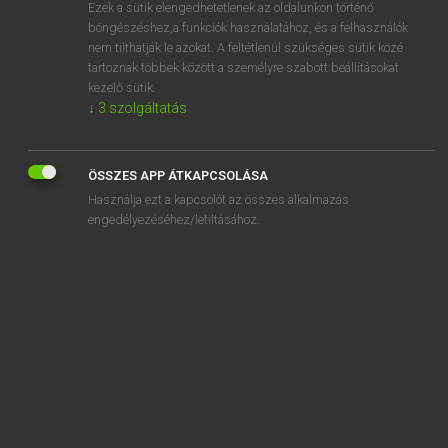
Ezek a sütik elengedhetetlenek az oldalunkon történő
böngészéshez,a funkciók használatához, és a felhasználók
nem tilthatják le azokat. A feltétlenül szükséges sütik közé
Bárdosi Vilmos, Szabó Dávid
tartoznak többek között a személyre szabott beállításokat
FRANCIA−MAGYAR SZÓTÁR
kezelő sütik.
↓
3
szolgáltatás
Kapcsolódó anyagok
cor
ÖSSZES APP ÁTKAPCSOLÁSA
corail
Használja ezt a kapcsolót az összes alkalmazás
corailleur
engedélyezéséhez/letiltásához.
corallien
corallifère
coralline
Coran
coranique
corapport