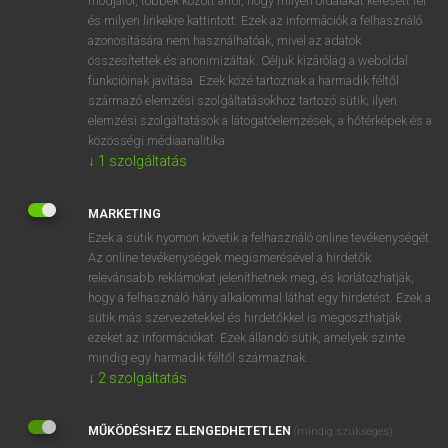
módjáról, többek között arról, hogy milyen oldalakat keresett fel
és milyen linkekre kattintott. Ezek az információk a felhasználó
VAN ELŐFIZETÉSED?
azonosítására nem használhatóak, mivel az adatok
összesítettek és anonimizáltak. Céljuk kizárólag a weboldal
Van előfizetésem a teljes szócikk megtekintéséhez.
funkcióinak javítása. Ezek közé tartoznak a harmadik féltől
származó elemzési szolgáltatásokhoz tartozó sütik; ilyen
BELÉPÉS
elemzési szolgáltatások a látogatóelemzések, a hőtérképek és a
közösségi médiaanalitika.
↓
1
szolgáltatás
MARKETING
Ezek a sütik nyomon követik a felhasználó online tevékenységét.
Az online tevékenységek megismerésével a hirdetők
NINCS ELŐFIZETÉSED?
relevánsabb reklámokat jeleníthetnek meg, és korlátozhatják,
Nincs regisztrációm és előfizetésem. A szótár 2 órás,
hogy a felhasználó hány alkalommal láthat egy hirdetést. Ezek a
díjmentes próbaverziójának elindításához regisztrálok és
sütik más szervezetekkel és hirdetőkkel is megoszthatják
belépek
.
ezeket az információkat. Ezek állandó sütik, amelyek szinte
mindig egy harmadik féltől származnak.
↓
2
szolgáltatás
REGISZTRÁCIÓ
MŰKÖDÉSHEZ ELENGEDHETETLEN
(mindig szükséges)