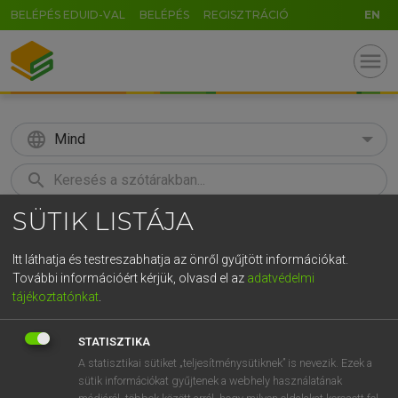
BELÉPÉS EDUID-VAL
BELÉPÉS
REGISZTRÁCIÓ
EN
menu
language
Mind
search
SÜTIK LISTÁJA
GR
KERESÉS
5
6
7
8
9
ö
ü
ó
Itt láthatja és testreszabhatja az önről gyűjtött információkat.
További információért kérjük, olvasd el az
adatvédelmi
r
t
z
u
i
o
p
ő
ú
BÁRDOSI VILMOS, SZABÓ DÁVID
tájékoztatónkat
.
Francia−magyar szótár
g
h
j
k
l
é
á
ű
Ω
STATISZTIKA
v
b
n
m
,
.
-
AltGr
A statisztikai sütiket „teljesítménysütiknek” is nevezik. Ezek a
sütik információkat gyűjtenek a webhely használatának