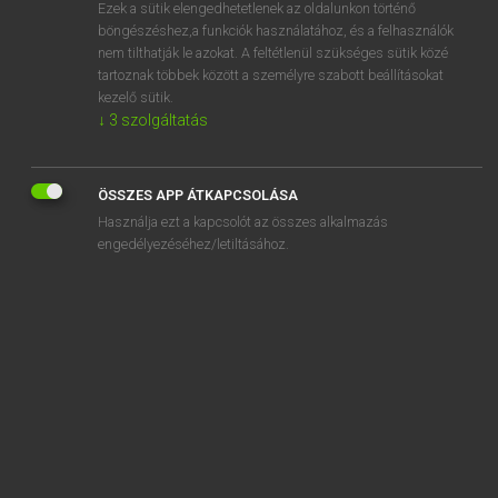
Ezek a sütik elengedhetetlenek az oldalunkon történő
böngészéshez,a funkciók használatához, és a felhasználók
nem tilthatják le azokat. A feltétlenül szükséges sütik közé
Bárdosi Vilmos, Szabó Dávid
tartoznak többek között a személyre szabott beállításokat
FRANCIA−MAGYAR SZÓTÁR
kezelő sütik.
↓
3
szolgáltatás
Kapcsolódó anyagok
coquinerie
ÖSSZES APP ÁTKAPCSOLÁSA
cor
Használja ezt a kapcsolót az összes alkalmazás
corail
engedélyezéséhez/letiltásához.
corailleur
corallien
corallifère
coralline
Coran
coranique