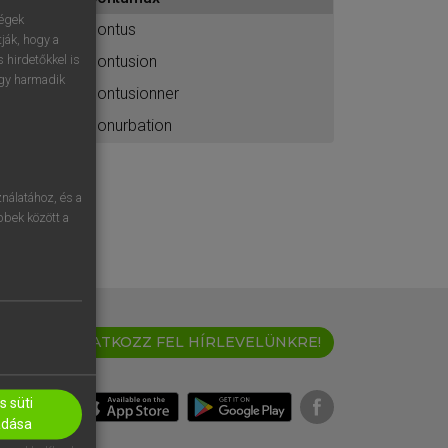
ához
ségek
contus
ják, hogy a
contusion
 hirdetőkkel is
egy harmadik
contusionner
conurbation
nálatához, és a
öbbek között a
IRATKOZZ FEL HÍRLEVELÜNKRE!
 süti
adása