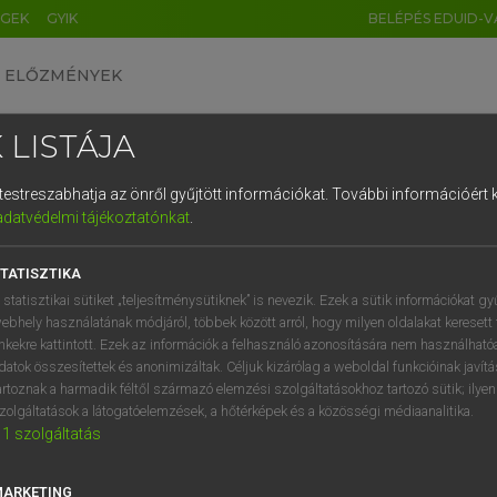
ÉGEK
GYIK
BELÉPÉS EDUID-V
ELŐZMÉNYEK
 LISTÁJA
és testreszabhatja az önről gyűjtött információkat.
További információért k
HU
DE
CN
FR
ES
IT
NL
RU
GR
adatvédelmi tájékoztatónkat
.
SI VILMOS, SZABÓ DÁVID
1
2
3
4
5
6
7
8
9
cia−magyar szótár
TATISZTIKA
q
w
e
r
t
z
u
i
 statisztikai sütiket „teljesítménysütiknek” is nevezik. Ezek a sütik információkat gy
ebhely használatának módjáról, többek között arról, hogy milyen oldalakat keresett 
a
s
d
f
g
h
j
k
l
é
inkekre kattintott. Ezek az információk a felhasználó azonosítására nem használható
datok összesítettek és anonimizáltak. Céljuk kizárólag a weboldal funkcióinak javít
í
y
x
c
v
b
n
m
,
.
artoznak a harmadik féltől származó elemzési szolgáltatásokhoz tartozó sütik; ilye
zolgáltatások a látogatóelemzések, a hőtérképek és a közösségi médiaanalitika.
VAN ELŐFIZETÉSED?
NINCS ELŐFIZETÉSED
1
szolgáltatás
előfizetésem a teljes szócikk
Nincs regisztrációm és előfiz
megtekintéséhez.
A szótár 2 órás, díjmente
MARKETING