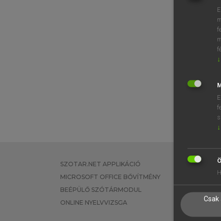
E
m
f
m
f
↓
M
E
f
s
↓
Ö
SZOTAR.NET APPLIKÁCIÓ
EGYÉNI FEL
H
MICROSOFT OFFICE BŐVÍTMÉNY
TANULÓKNA
BEÉPÜLŐ SZÓTÁRMODUL
OKTATÁSI I
Csak 
ONLINE NYELVVIZSGA
VÁLLALATI 