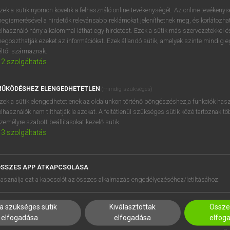
próbaverziójának elindítás
zek a sütik nyomon követik a felhasználó online tevékenységét. Az online tevékeny
BELÉPÉS
regisztrálok és
belépek
.
egismerésével a hirdetők relevánsabb reklámokat jeleníthetnek meg, és korlátozhat
elhasználó hány alkalommal láthat egy hirdetést. Ezek a sütik más szervezetekkel és
egoszthatják ezeket az információkat. Ezek állandó sütik, amelyek szinte mindig 
REGISZTRÁCIÓ
éltől származnak.
2
szolgáltatás
ŰKÖDÉSHEZ ELENGEDHETETLEN
(mindig szükséges)
zek a sütik elengedhetetlenek az oldalunkon történő böngészéshez,a funkciók hasz
elhasználók nem tilthatják le azokat. A feltétlenül szükséges sütik közé tartoznak t
zemélyre szabott beállításokat kezelő sütik.
3
szolgáltatás
SSZES APP ÁTKAPCSOLÁSA
HASZNÁLÓKNAK
SÚGÓ
asználja ezt a kapcsolót az összes alkalmazás engedélyezéséhez/letiltásához.
K
RÓLUNK
NTÉZMÉNYEKNEK
ELÉRHETŐSÉG
a szükséges sütik
Kiválasztottak
Összes
MEGOLDÁSOK
SÜTI BEÁLLÍTÁSOK
elfogadása
elfogadása
elfog