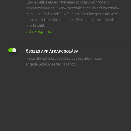
Ezek a sütik elengedhetetlenek az oldalunkon történő
böngészéshez,a funkciók használatához, és a felhasználók
nem tilthatják le azokat. A feltétlenül szükséges sütik közé
Bárdosi Vilmos, Szabó Dávid
tartoznak többek között a személyre szabott beállításokat
FRANCIA−MAGYAR SZÓTÁR
kezelő sütik.
↓
3
szolgáltatás
Kapcsolódó anyagok
controversable
ÖSSZES APP ÁTKAPCSOLÁSA
controverse
Használja ezt a kapcsolót az összes alkalmazás
controverser
engedélyezéséhez/letiltásához.
controversiste
contumace
contumax
contus
contusion
contusionner