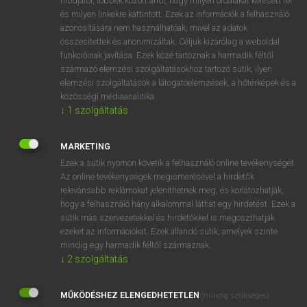
módjáról, többek között arról, hogy milyen oldalakat keresett fel
és milyen linkekre kattintott. Ezek az információk a felhasználó
VAN ELŐFIZETÉSED?
azonosítására nem használhatóak, mivel az adatok
összesítettek és anonimizáltak. Céljuk kizárólag a weboldal
Van előfizetésem a teljes szócikk megtekintéséhez.
funkcióinak javítása. Ezek közé tartoznak a harmadik féltől
származó elemzési szolgáltatásokhoz tartozó sütik; ilyen
BELÉPÉS
elemzési szolgáltatások a látogatóelemzések, a hőtérképek és a
közösségi médiaanalitika.
↓
1
szolgáltatás
MARKETING
Ezek a sütik nyomon követik a felhasználó online tevékenységét.
Az online tevékenységek megismerésével a hirdetők
NINCS ELŐFIZETÉSED?
relevánsabb reklámokat jeleníthetnek meg, és korlátozhatják,
Nincs regisztrációm és előfizetésem. A szótár 2 órás,
hogy a felhasználó hány alkalommal láthat egy hirdetést. Ezek a
díjmentes próbaverziójának elindításához regisztrálok és
sütik más szervezetekkel és hirdetőkkel is megoszthatják
belépek
.
ezeket az információkat. Ezek állandó sütik, amelyek szinte
mindig egy harmadik féltől származnak.
↓
2
szolgáltatás
REGISZTRÁCIÓ
MŰKÖDÉSHEZ ELENGEDHETETLEN
(mindig szükséges)