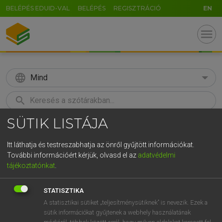
BELÉPÉS EDUID-VAL
BELÉPÉS
REGISZTRÁCIÓ
EN
menu
language
Mind
search
SÜTIK LISTÁJA
GR
KERESÉS
5
6
7
8
9
ö
ü
ó
Itt láthatja és testreszabhatja az önről gyűjtött információkat.
További információért kérjük, olvasd el az
adatvédelmi
r
t
z
u
i
o
p
ő
ú
BÁRDOSI VILMOS, SZABÓ DÁVID
tájékoztatónkat
.
Francia−magyar szótár
g
h
j
k
l
é
á
ű
Ω
STATISZTIKA
v
b
n
m
,
.
-
AltGr
A statisztikai sütiket „teljesítménysütiknek” is nevezik. Ezek a
sütik információkat gyűjtenek a webhely használatának