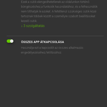
Ezek a sütik elengedhetetlenek az oldalunkon történő
böngészéshez,a funkciók használatához, és a felhasználók
nem tilthatják le azokat. A feltétlenül szükséges sütik közé
Eckhardt Sándor, Oláh Tibor
tartoznak többek között a személyre szabott beállításokat
FRANCIA−MAGYAR NAGYSZÓTÁR
kezelő sütik.
↓
3
szolgáltatás
Kapcsolódó anyagok
bosseur
ÖSSZES APP ÁTKAPCSOLÁSA
bosseyage
Használja ezt a kapcsolót az összes alkalmazás
bosseyeur
engedélyezéséhez/letiltásához.
bossoir
bossu
bossuer
bostandji
boston
bostonner