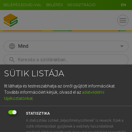
BELÉPÉS EDUID-VAL
BELÉPÉS
REGISZTRÁCIÓ
EN
menu
language
Mind
search
SÜTIK LISTÁJA
GR
KERESÉS
5
6
7
8
9
ö
ü
ó
Itt láthatja és testreszabhatja az önről gyűjtött információkat.
További információért kérjük, olvasd el az
adatvédelmi
r
t
z
u
i
o
p
ő
ú
ECKHARDT SÁNDOR, OLÁH TIBOR
tájékoztatónkat
.
Francia−magyar nagyszótár
g
h
j
k
l
é
á
ű
Ω
STATISZTIKA
v
b
n
m
,
.
-
AltGr
A statisztikai sütiket „teljesítménysütiknek” is nevezik. Ezek a
sütik információkat gyűjtenek a webhely használatának