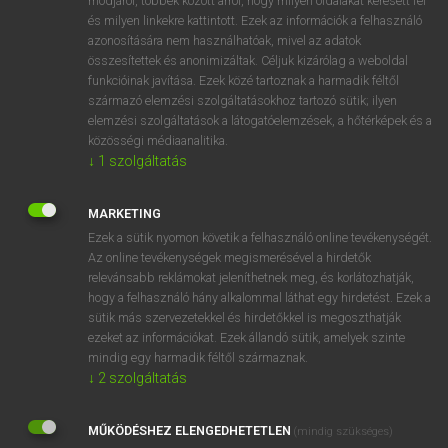
módjáról, többek között arról, hogy milyen oldalakat keresett fel
és milyen linkekre kattintott. Ezek az információk a felhasználó
VAN ELŐFIZETÉSED?
azonosítására nem használhatóak, mivel az adatok
összesítettek és anonimizáltak. Céljuk kizárólag a weboldal
Van előfizetésem a teljes szócikk megtekintéséhez.
funkcióinak javítása. Ezek közé tartoznak a harmadik féltől
származó elemzési szolgáltatásokhoz tartozó sütik; ilyen
BELÉPÉS
elemzési szolgáltatások a látogatóelemzések, a hőtérképek és a
közösségi médiaanalitika.
↓
1
szolgáltatás
MARKETING
Ezek a sütik nyomon követik a felhasználó online tevékenységét.
Az online tevékenységek megismerésével a hirdetők
NINCS ELŐFIZETÉSED?
relevánsabb reklámokat jeleníthetnek meg, és korlátozhatják,
Nincs regisztrációm és előfizetésem. A szótár 2 órás,
hogy a felhasználó hány alkalommal láthat egy hirdetést. Ezek a
díjmentes próbaverziójának elindításához regisztrálok és
sütik más szervezetekkel és hirdetőkkel is megoszthatják
belépek
.
ezeket az információkat. Ezek állandó sütik, amelyek szinte
mindig egy harmadik féltől származnak.
↓
2
szolgáltatás
REGISZTRÁCIÓ
MŰKÖDÉSHEZ ELENGEDHETETLEN
(mindig szükséges)