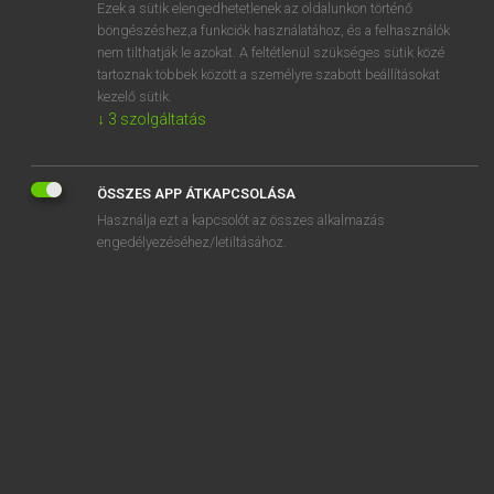
Ezek a sütik elengedhetetlenek az oldalunkon történő
böngészéshez,a funkciók használatához, és a felhasználók
nem tilthatják le azokat. A feltétlenül szükséges sütik közé
Eckhardt Sándor, Oláh Tibor
tartoznak többek között a személyre szabott beállításokat
FRANCIA−MAGYAR NAGYSZÓTÁR
kezelő sütik.
↓
3
szolgáltatás
Kapcsolódó anyagok
bossette
ÖSSZES APP ÁTKAPCSOLÁSA
bosseur
Használja ezt a kapcsolót az összes alkalmazás
bosseyage
engedélyezéséhez/letiltásához.
bosseyeur
bossoir
bossu
bossuer
bostandji
boston