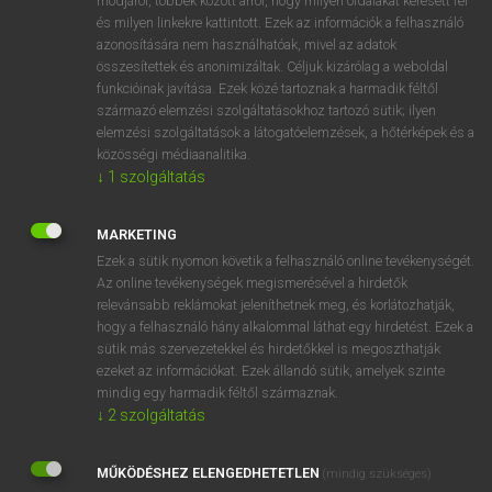
módjáról, többek között arról, hogy milyen oldalakat keresett fel
és milyen linkekre kattintott. Ezek az információk a felhasználó
VAN ELŐFIZETÉSED?
azonosítására nem használhatóak, mivel az adatok
összesítettek és anonimizáltak. Céljuk kizárólag a weboldal
Van előfizetésem a teljes szócikk megtekintéséhez.
funkcióinak javítása. Ezek közé tartoznak a harmadik féltől
származó elemzési szolgáltatásokhoz tartozó sütik; ilyen
BELÉPÉS
elemzési szolgáltatások a látogatóelemzések, a hőtérképek és a
közösségi médiaanalitika.
↓
1
szolgáltatás
MARKETING
Ezek a sütik nyomon követik a felhasználó online tevékenységét.
Az online tevékenységek megismerésével a hirdetők
NINCS ELŐFIZETÉSED?
relevánsabb reklámokat jeleníthetnek meg, és korlátozhatják,
Nincs regisztrációm és előfizetésem. A szótár 2 órás,
hogy a felhasználó hány alkalommal láthat egy hirdetést. Ezek a
díjmentes próbaverziójának elindításához regisztrálok és
sütik más szervezetekkel és hirdetőkkel is megoszthatják
belépek
.
ezeket az információkat. Ezek állandó sütik, amelyek szinte
mindig egy harmadik féltől származnak.
↓
2
szolgáltatás
REGISZTRÁCIÓ
MŰKÖDÉSHEZ ELENGEDHETETLEN
(mindig szükséges)