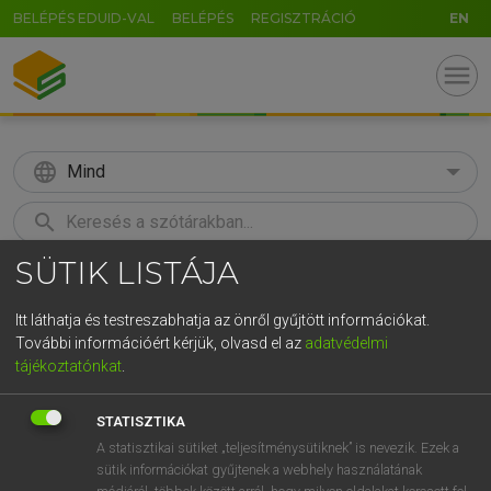
BELÉPÉS EDUID-VAL
BELÉPÉS
REGISZTRÁCIÓ
EN
menu
language
Mind
search
SÜTIK LISTÁJA
GR
KERESÉS
5
6
7
8
9
ö
ü
ó
Itt láthatja és testreszabhatja az önről gyűjtött információkat.
További információért kérjük, olvasd el az
adatvédelmi
r
t
z
u
i
o
p
ő
ú
ECKHARDT SÁNDOR, OLÁH TIBOR
tájékoztatónkat
.
Francia−magyar nagyszótár
g
h
j
k
l
é
á
ű
Ω
STATISZTIKA
v
b
n
m
,
.
-
AltGr
A statisztikai sütiket „teljesítménysütiknek” is nevezik. Ezek a
sütik információkat gyűjtenek a webhely használatának