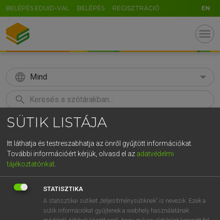
BELÉPÉS EDUID-VAL
BELÉPÉS
REGISZTRÁCIÓ
EN
menu
language
Mind
search
SÜTIK LISTÁJA
GR
KERESÉS
5
6
7
8
9
ö
ü
ó
Itt láthatja és testreszabhatja az önről gyűjtött információkat.
További információért kérjük, olvasd el az
adatvédelmi
r
t
z
u
i
o
p
ő
ú
ECKHARDT SÁNDOR, OLÁH TIBOR
tájékoztatónkat
.
Francia−magyar nagyszótár
g
h
j
k
l
é
á
ű
Ω
STATISZTIKA
v
b
n
m
,
.
-
AltGr
A statisztikai sütiket „teljesítménysütiknek” is nevezik. Ezek a
sütik információkat gyűjtenek a webhely használatának