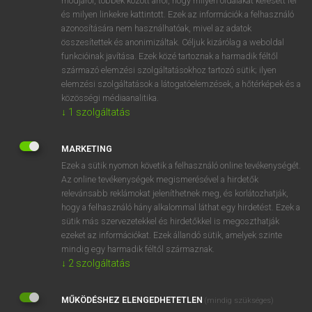
módjáról, többek között arról, hogy milyen oldalakat keresett fel
és milyen linkekre kattintott. Ezek az információk a felhasználó
VAN ELŐFIZETÉSED?
azonosítására nem használhatóak, mivel az adatok
összesítettek és anonimizáltak. Céljuk kizárólag a weboldal
Van előfizetésem a teljes szócikk megtekintéséhez.
funkcióinak javítása. Ezek közé tartoznak a harmadik féltől
származó elemzési szolgáltatásokhoz tartozó sütik; ilyen
BELÉPÉS
elemzési szolgáltatások a látogatóelemzések, a hőtérképek és a
közösségi médiaanalitika.
↓
1
szolgáltatás
MARKETING
Ezek a sütik nyomon követik a felhasználó online tevékenységét.
Az online tevékenységek megismerésével a hirdetők
NINCS ELŐFIZETÉSED?
relevánsabb reklámokat jeleníthetnek meg, és korlátozhatják,
Nincs regisztrációm és előfizetésem. A szótár 2 órás,
hogy a felhasználó hány alkalommal láthat egy hirdetést. Ezek a
díjmentes próbaverziójának elindításához regisztrálok és
sütik más szervezetekkel és hirdetőkkel is megoszthatják
belépek
.
ezeket az információkat. Ezek állandó sütik, amelyek szinte
mindig egy harmadik féltől származnak.
↓
2
szolgáltatás
REGISZTRÁCIÓ
MŰKÖDÉSHEZ ELENGEDHETETLEN
(mindig szükséges)