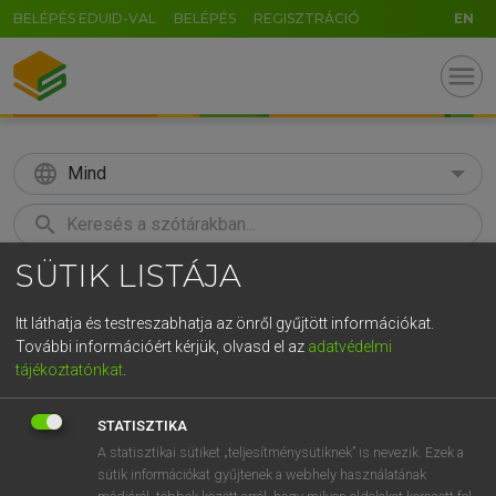
BELÉPÉS EDUID-VAL
BELÉPÉS
REGISZTRÁCIÓ
EN
menu
language
Mind
search
SÜTIK LISTÁJA
GR
KERESÉS
5
6
7
8
9
ö
ü
ó
Itt láthatja és testreszabhatja az önről gyűjtött információkat.
További információért kérjük, olvasd el az
adatvédelmi
r
t
z
u
i
o
p
ő
ú
ECKHARDT SÁNDOR, OLÁH TIBOR
tájékoztatónkat
.
Francia−magyar nagyszótár
g
h
j
k
l
é
á
ű
Ω
STATISZTIKA
v
b
n
m
,
.
-
AltGr
A statisztikai sütiket „teljesítménysütiknek” is nevezik. Ezek a
sütik információkat gyűjtenek a webhely használatának