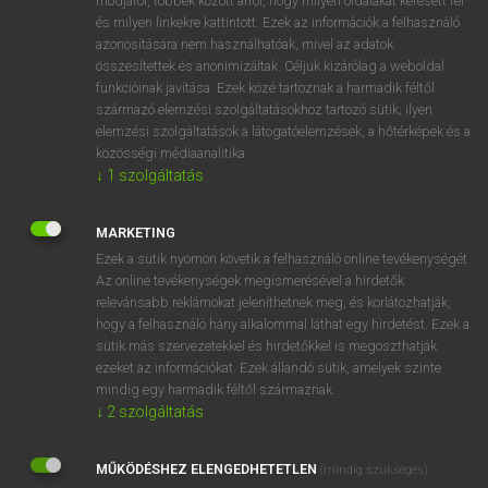
módjáról, többek között arról, hogy milyen oldalakat keresett fel
és milyen linkekre kattintott. Ezek az információk a felhasználó
VAN ELŐFIZETÉSED?
azonosítására nem használhatóak, mivel az adatok
összesítettek és anonimizáltak. Céljuk kizárólag a weboldal
Van előfizetésem a teljes szócikk megtekintéséhez.
funkcióinak javítása. Ezek közé tartoznak a harmadik féltől
származó elemzési szolgáltatásokhoz tartozó sütik; ilyen
BELÉPÉS
elemzési szolgáltatások a látogatóelemzések, a hőtérképek és a
közösségi médiaanalitika.
↓
1
szolgáltatás
MARKETING
Ezek a sütik nyomon követik a felhasználó online tevékenységét.
Az online tevékenységek megismerésével a hirdetők
NINCS ELŐFIZETÉSED?
relevánsabb reklámokat jeleníthetnek meg, és korlátozhatják,
Nincs regisztrációm és előfizetésem. A szótár 2 órás,
hogy a felhasználó hány alkalommal láthat egy hirdetést. Ezek a
díjmentes próbaverziójának elindításához regisztrálok és
sütik más szervezetekkel és hirdetőkkel is megoszthatják
belépek
.
ezeket az információkat. Ezek állandó sütik, amelyek szinte
mindig egy harmadik féltől származnak.
↓
2
szolgáltatás
REGISZTRÁCIÓ
MŰKÖDÉSHEZ ELENGEDHETETLEN
(mindig szükséges)