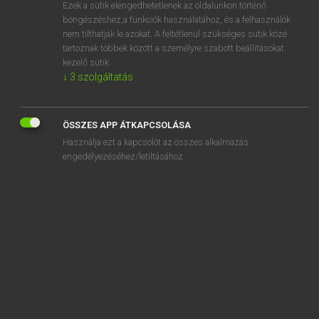
Ezek a sütik elengedhetetlenek az oldalunkon történő
böngészéshez,a funkciók használatához, és a felhasználók
nem tilthatják le azokat. A feltétlenül szükséges sütik közé
Eckhardt Sándor, Oláh Tibor
tartoznak többek között a személyre szabott beállításokat
FRANCIA−MAGYAR NAGYSZÓTÁR
kezelő sütik.
↓
3
szolgáltatás
Kapcsolódó anyagok
basket
ÖSSZES APP ÁTKAPCSOLÁSA
basketteur
Használja ezt a kapcsolót az összes alkalmazás
bas-mât
engedélyezéséhez/letiltásához.
basoche
basochien
basophile
basquais
basque
basquine